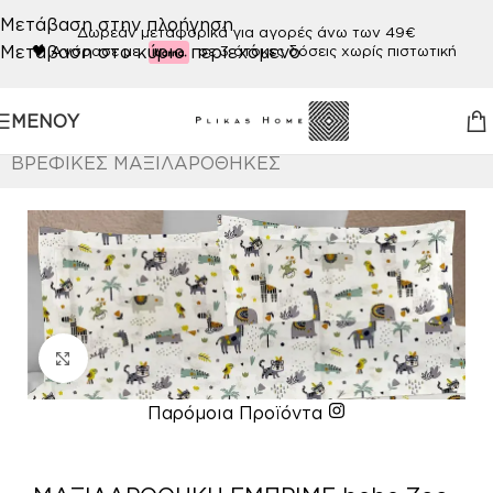
Μετάβαση στην πλοήγηση
Δωρεάν μεταφορικά για αγορές άνω των 49€
Μετάβαση στο κύριο περιεχόμενο
🖤
Αγόρασε με
σε 3 άτοκες δόσεις χωρίς πιστωτική
ΜΕΝΟΎ
Αρχική σελίδα
/
ΒΡΕΦΙΚΟ ΔΩΜΑΤΙΟ
/
ΛΕΥΚΑ ΕΙΔΗ
/
ΒΡΕΦΙΚΕΣ ΜΑΞΙΛΑΡΟΘΗΚΕΣ
Κάντε κλικ για μεγέθυνση
Παρόμοια Προϊόντα