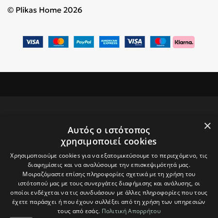
© Plikas Home 2026
×
Αυτός ο ιστότοπος
ΕΓΓΡΑΦΕΙΤΕ ΣΤΟ NEWSLETTER
χρησιμοποιεί cookies
ΜΑΣ ΓΙΑ ΝΑ ΛΑΜΒΑΝΕΤΕ ΝΕΑ
Χρησιμοποιούμε cookies για να εξατομικεύσουμε το περιεχόμενο, τις
Δώρο ένα κουπόνι
διαφημίσεις και να αναλύσουμε την επισκεψιμότητά μας.
Μοιραζόμαστε επίσης πληροφορίες σχετικά με τη χρήση του
ιστότοπού μας με τους συνεργάτες διαφήμισης και ανάλυσης, οι
5€ για τις πρώτες
οποίοι ενδέχεται να τις συνδυάσουν με άλλες πληροφορίες που τους
έχετε παράσχει ή που έχουν συλλέξει από τη χρήση των υπηρεσιών
αγορές σας άνω
τους από εσάς.
Πολιτική Απορρήτου