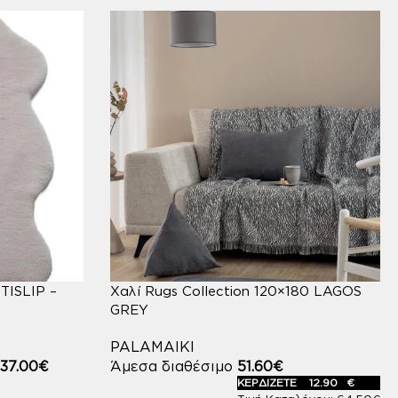
TISLIP –
Χαλί Rugs Collection 120×180 LAGOS
GREY
PALAMAIKI
ς
37.00
€
Άμεσα διαθέσιμο
51.60
€
ΚΕΡΔΙΖΕΤΕ
12.90
€