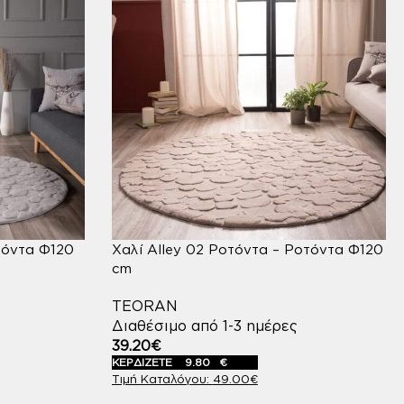
οτόντα Φ120
Χαλί Alley 02 Ροτόντα – Ροτόντα Φ120
cm
TEORAN
Διαθέσιμο από 1-3 ημέρες
39.20
€
ΚΕΡΔΙΖΕΤΕ
9.80
€
49.00
€