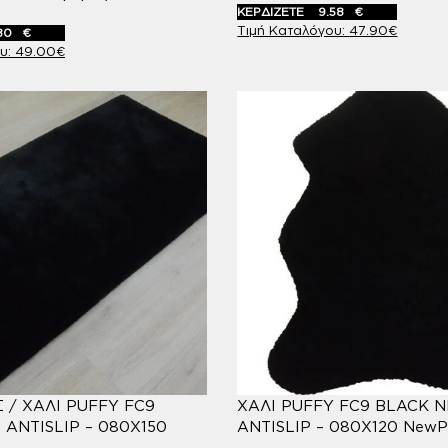
ΚΕΡΔΙΖΕΤΕ
9.58
€
47.90
€
80
€
49.00
€
/ ΧΑΛΙ PUFFY FC9
ΧΑΛΙ PUFFY FC9 BLACK 
ANTISLIP – 080X150
ANTISLIP – 080X120 NewP