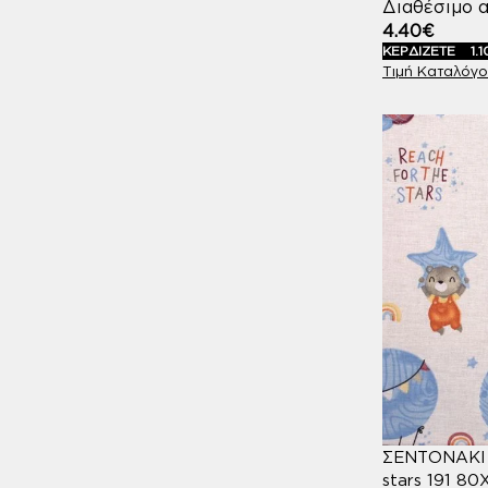
Διαθέσιμο α
4.40
€
ΛΙΛΑ
8
ΚΕΡΔΙΖΕΤΕ
1.1
ΜΕΝΤΑ
3
ΜΟΚΑ
1
ΜΠΕΖ
12
ΜΠΛΕ
17
ΠΡΑΣΙΝΟ
12
ΡΟΖ
17
ΣΑΠΙΟ ΜΗΛΟ
2
ΣΕΝΤΟΝΑΚΙ 
stars 191 80
ΣΙΕΛ
1