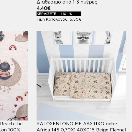
Διαθέσιμο από 1-3 ημέρες
4.40
€
ΚΕΡΔΙΖΕΤΕ
1.10
€
5.50
€
Reach the
ΚΑΤΩΣΕΝΤΟΝΟ ΜΕ ΛΑΣΤΙΧΟ bebe
tton 100%
Africa 145 0,70X1,40X0,15 Beige Flannel