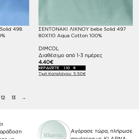
olid 498
ΣΕΝΤΟΝΑΚΙ ΛΙΚΝΟΥ bebe Solid 497
00%
80Χ110 Aqua Cotton 100%
DIMCOL
Διαθέσιμο από 1-3 ημέρες
4.40
€
ΚΕΡΔΙΖΕΤΕ
1.10
€
5.50
€
12
13
→
οι
Αγόρασε τώρα, πλήρωσε
Παράδοση
αργότερα με KLARNA