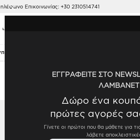
ηλέφωνο Επικοινωνίας:
+30 2310514741
ΥΠΝΟΔΩΜΑΤΙΟ
ΠΑΙΔΙΚΟ ΔΩΜΑΤΙΟ
ΒΡΕΦΙΚΟ ΔΩΜΑΤΙΟ
ΣΑΛΟΝ
Αρχική σελίδα
/
ΒΡΕΦΙΚΟ ΔΩΜΑΤΙΟ
/
ΛΕΥΚΑ ΕΙΔΗ
/
ΜΕ
ΕΓΓΡΑΦΕΙΤΕ ΣΤΟ NEWSL
ΛΑΜΒΑΝΕΤ
Δώρο ένα κουπόν
πρώτες αγορές σα
ΔΙΑΘΕΣΙΜΌΤΗΤΑ
Εμφάνισ
Γίνετε οι πρώτοι που θα μάθετε για τι
Διαθέσιμο από 1-3 ημέρες
163
λάβετε αποκλειστικέ