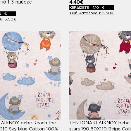
πό 1-3 ημέρες
4.40
€
ΚΕΡΔΙΖΕΤΕ
1.10
€
5.50
€
0
€
5.50
€
ΛΙΚΝΟΥ bebe Reach the
ΣΕΝΤΟΝΑΚΙ ΛΙΚΝΟΥ bebe 
Χ110 Sky blue Cotton 100%
stars 190 80Χ110 Beige Co