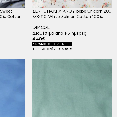
Sweet
ΣΕΝΤΟΝΑΚΙ ΛΙΚΝΟΥ bebe Unicorn 209
00% Cotton
80X110 White-Salmon Cotton 100%
DIMCOL
Διαθέσιμο από 1-3 ημέρες
4.40
€
ΚΕΡΔΙΖΕΤΕ
1.10
€
5.50
€