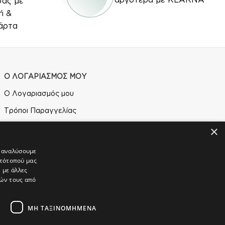
σας με
ή &
άρτα
Ο ΛΟΓΑΡΙΑΣΜΟΣ ΜΟΥ
Ο Λογαριασμός μου
Τρόποι Παραγγελίας
Τρόποι Αποστολής
×
Τρόποι Πληρωμής
α αναλύσουμε
στότοπού μας
 με άλλες
ιών τους από
ΜΗ ΤΑΞΙΝΟΜΗΜΈΝΑ