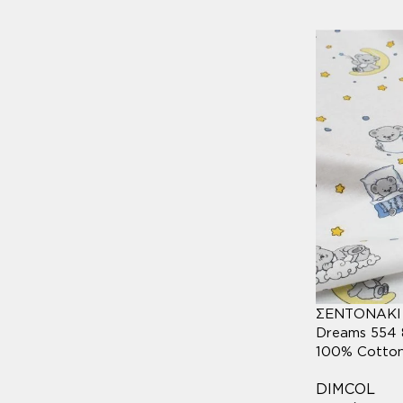
PETROL
6
ROSE
2
ΑΣΗΜΙ
3
ΓΑΛΑΖΙΟ
10
ΓΚΡΙ
19
ΕΚΡΟΥ
2
ΕΜΠΡΙΜΕ
15
ΣΕΝΤΟΝΑΚΙ 
Dreams 554 
ΚΟΡΑΛΙ
100% Cotto
2
DIMCOL
ΛΕΥΚΟ
8