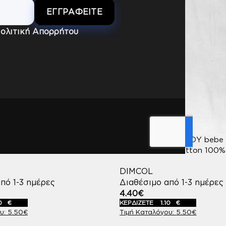
ολιτική Απορρήτου
ΛΙΚΝΟΥ bebe Smile 81
ΣΕΝΤΟΝΑΚΙ ΛΙΚΝΟΥ bebe S
 Cotton 100%
80Χ110 White Cotton 100%
DIMCOL
πό 1-3 ημέρες
Διαθέσιμο από 1-3 ημέρες
4.40
€
0
€
ΚΕΡΔΙΖΕΤΕ
1.10
€
5.50
€
5.50
€