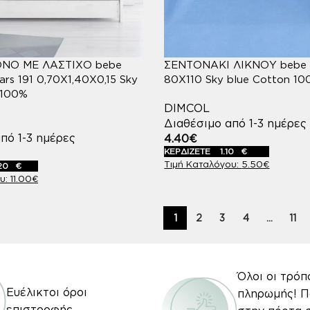
ΝΟ ΜΕ ΛΑΣΤΙΧΟ bebe
ΣΕΝΤΟΝΑΚΙ ΛΙΚΝΟΥ bebe S
ars 191 0,70X1,40X0,15 Sky
80Χ110 Sky blue Cotton 1
 100%
DIMCOL
Διαθέσιμο από 1-3 ημέρες
πό 1-3 ημέρες
4.40
€
ΚΕΡΔΙΖΕΤΕ
1.10
€
5.50
€
20
€
11.00
€
1
2
3
4
…
11
Όλοι οι τρόπ
Ευέλικτοι όροι
πληρωμής! 
επιστροφής