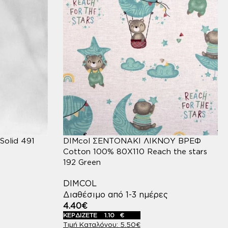
olid 491
DIMcol ΣΕΝΤΟΝΑΚΙ ΛΙΚΝΟΥ ΒΡΕΦ
Cotton 100% 80Χ110 Reach the stars
192 Green
DIMCOL
Διαθέσιμο από 1-3 ημέρες
4.40
€
ΚΕΡΔΙΖΕΤΕ
1.10
€
5.50
€