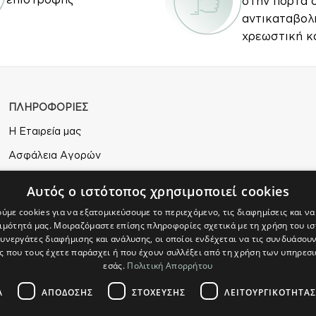
στην πόρτα 
αντικαταβολ
χρεωστική κ
ΠΛΗΡΟΦΟΡΙΕΣ
Η Εταιρεία μας
Ασφάλεια Αγορών
Άδεια Χρήσης
Αυτός ο ιστότοπος χρησιμοποιεί cookies
Πολιτική Απορρήτου
ύμε cookies για να εξατομικεύσουμε το περιεχόμενο, τις διαφημίσεις και ν
ιμότητά μας. Μοιραζόμαστε επίσης πληροφορίες σχετικά με τη χρήση του ι
Επιστροφές
συνεργάτες διαφήμισης και ανάλυσης, οι οποίοι ενδέχεται να τις συνδυάσουν
 που τους έχετε παράσχει ή που έχουν συλλέξει από τη χρήση των υπηρεσ
εσάς.
Πολιτική Απορρήτου
Α
ΑΠΌΔΟΣΗΣ
ΣΤΌΧΕΥΣΗΣ
ΛΕΙΤΟΥΡΓΙΚΌΤΗΤΑΣ