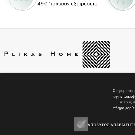
49€ *ισχύουν εξαιρέσεις
Βασιλέως Ηρακλείου 2 & Ουγκώ Βίκτωρος 14,
Θεσσαλονίκη 546 25
Χρησιμοποιο
Τηλέφωνο: 2310514741
την επισκεψ
Email: sales@plikashome.gr
με τους 
πληροφορίες
ΑΠΟΛΎΤΩΣ ΑΠΑΡΑΊΤΗΤ