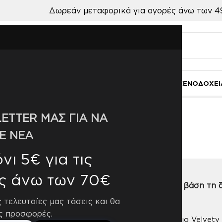
Δωρεάν μεταφορικά για αγορές άνω των 4
Ι
ΚΟΥΖΙΝΑ-ΤΡΑΠΕΖΑΡΙΑ
ΜΠΑΝΙΟ
ΓΑΜΟΣ
ΧΑΛΙΑ
ΞΕΝΟΔΟΧΕΙ
ETTER ΜΑΣ ΓΙΑ ΝΑ
Τύπου Βελούδο
Ε ΝΕΑ
ι 5€ για τις
ς άνω των 70€
η
9
12
18
24
ς τελευταίες μας τάσεις και θα
ς προσφορές.
e Κουβερτοπάπλωμα king
Ριχτάρι Μονοθέσιο Velvety