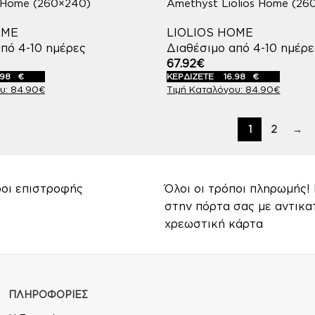
s Home (260×240)
Amethyst Liolios Home (26
OME
LIOLIOS HOME
πό 4-10 ημέρες
Διαθέσιμο από 4-10 ημέρε
67.92
€
.98
€
ΚΕΡΔΙΖΕΤΕ
16.98
€
84.90
€
84.90
€
1
2
→
ροι επιστροφής
Όλοι οι τρόποι πληρωμής
στην πόρτα σας με αντικα
χρεωστική κάρτα
ΠΛΗΡΟΦΟΡΙΕΣ