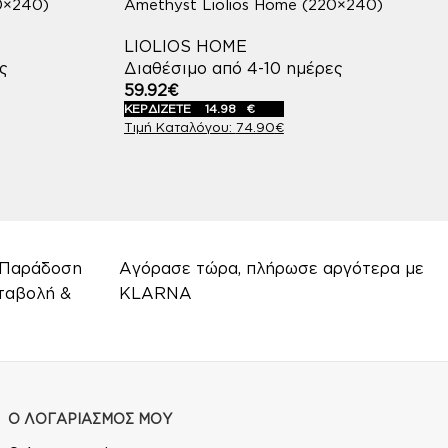
0×240)
Amethyst Liolios Home (220×240)
LIOLIOS HOME
ς
Διαθέσιμο από 4-10 ημέρες
59.92
€
ΚΕΡΔΙΖΕΤΕ
14.98
€
74.90
€
! Παράδοση
Αγόρασε τώρα, πλήρωσε αργότερα με
ταβολή &
KLARNA
Ο ΛΟΓΑΡΙΑΣΜΟΣ ΜΟΥ