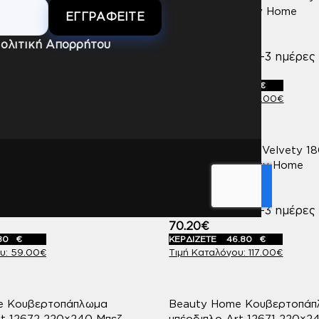
71 240×260 Σάπιο μήλο
8411 Μώβ Beauty Home
OME
BEAUTY HOME
ολιτική Απορρήτου
πό 1-3 ημέρες
Διαθέσιμο από 1-3 ημέρες
37.20
€
.00
€
ΚΕΡΔΙΖΕΤΕ
24.80
€
95.00
€
62.00
€
τα κούνιας Art 5172 18×220
Ριχτάρι Τριθέσιο Velvety 1
τα Beauty Home
8412 Ώχρα Beauty Home
OME
BEAUTY HOME
πό 1-3 ημέρες
Διαθέσιμο από 1-3 ημέρες
70.20
€
.80
€
ΚΕΡΔΙΖΕΤΕ
46.80
€
59.00
€
117.00
€
e Κουβερτοπάπλωμα
Beauty Home Κουβερτοπά
rt 12672 220×240 Μπεζ
υπέρδιπλο Art 12671 220×2