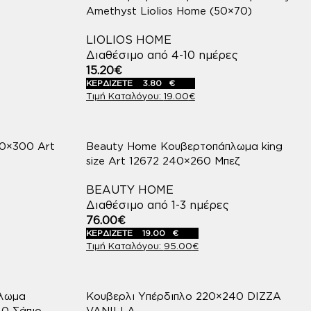
Amethyst Liolios Home (50×70)
LIOLIOS HOME
Διαθέσιμο από 4-10 ημέρες
15.20
€
ΚΕΡΔΙΖΕΤΕ
3.80
€
19.00
€
80×300 Art
Beauty Home Κουβερτοπάπλωμα king
size Art 12672 240×260 Μπεζ
BEAUTY HOME
Διαθέσιμο από 1-3 ημέρες
76.00
€
ΚΕΡΔΙΖΕΤΕ
19.00
€
95.00
€
πλωμα
Κουβερλι Υπέρδιπλο 220×240 DIZZA
40 Σάπιο
VANILLA