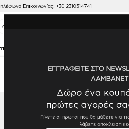
ηλέφωνο Επικοινωνίας:
+30 2310514741
ΥΠΝΟΔΩΜΑΤΙΟ
ΠΑΙΔΙΚΟ ΔΩΜΑΤΙΟ
ΒΡΕΦΙΚΟ ΔΩΜΑΤΙΟ
ΣΑΛΟΝ
Αρχική σελίδα
/
Προϊόν ΠΟΙΟΤΗΤΑ
/
Τύπου Βελούδο
ΕΓΓΡΑΦΕΙΤΕ ΣΤΟ NEWSL
ΛΑΜΒΑΝΕΤ
Δώρο ένα κουπόν
πρώτες αγορές σα
ΔΙΑΘΕΣΙΜΌΤΗΤΑ
Εμφάνισ
Γίνετε οι πρώτοι που θα μάθετε για τι
Διαθέσιμο από 1-3 ημέρες
14
λάβετε αποκλειστικέ
Beauty Hom