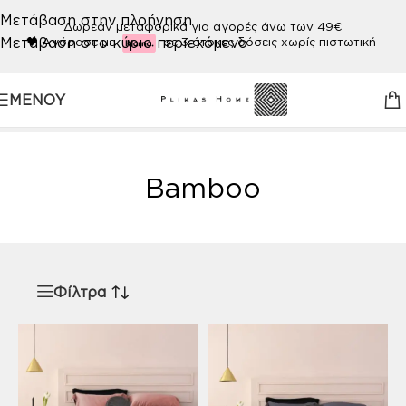
Μετάβαση στην πλοήγηση
Δωρεάν μεταφορικά για αγορές άνω των 49€
Μετάβαση στο κύριο περιεχόμενο
🖤
Αγόρασε με
σε 3 άτοκες δόσεις χωρίς πιστωτική
ΜΕΝΟΎ
Αρχική σελίδα
/
Προϊόν ΠΟΙΟΤΗΤΑ
/
Bamboo
Bamboo
Φίλτρα