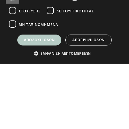
© Plikas Home 2026
ΣΤΌΧΕΥΣΗΣ
ΛΕΙΤΟΥΡΓΙΚΌΤΗΤΑΣ
ΜΗ ΤΑΞΙΝΟΜΗΜΈΝΑ
ΑΠΟΔΟΧΉ ΌΛΩΝ
ΑΠΌΡΡΙΨΗ ΌΛΩΝ
ΕΜΦΆΝΙΣΗ ΛΕΠΤΟΜΕΡΕΙΏΝ
ΕΓΓΡΑΦΕΙΤΕ ΣΤΟ NEWSLETTER
ΜΑΣ ΓΙΑ ΝΑ ΛΑΜΒΑΝΕΤΕ ΝΕΑ
Δώρο ένα κουπόνι
5€ για τις πρώτες
αγορές σας άνω