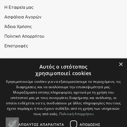
Η Εταιρεία μας
Ασφάλεια Αγορών
Άδεια Χρήσης
Πολιτική Απορρήτου
Επιστροφές
Ο ΛΟΓΑΡΙΑΣΜΟΣ ΜΟΥ
×
Αυτός ο ιστότοπος
Ο Λογαριασμός μου
χρησιμοποιεί cookies
Τρόποι Παραγγελίας
Χρησιμοποιούμε cookies για να εξατομικεύσουμε το περιεχόμενο, τις
διαφημίσεις και να αναλύσουμε την επισκεψιμότητά μας.
Τρόποι Αποστολής
Μοιραζόμαστε επίσης πληροφορίες σχετικά με τη χρήση του
ιστότοπού μας με τους συνεργάτες διαφήμισης και ανάλυσης, οι
Τρόποι Πληρωμής
οποίοι ενδέχεται να τις συνδυάσουν με άλλες πληροφορίες που τους
έχετε παράσχει ή που έχουν συλλέξει από τη χρήση των υπηρεσιών
τους από εσάς.
Πολιτική Απορρήτου
ΑΠΟΛΎΤΩΣ ΑΠΑΡΑΊΤΗΤΑ
ΑΠΌΔΟΣΗΣ