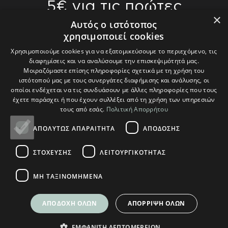
5€ για τις πρώτες
×
αγορές σας άνω
Αυτός ο ιστότοπος
χρησιμοποιεί cookies
των 70€
Χρησιμοποιούμε cookies για να εξατομικεύσουμε το περιεχόμενο, τις
διαφημίσεις και να αναλύσουμε την επισκεψιμότητά μας.
Γίνετε οι πρώτοι που θα μάθετε για τις
Μοιραζόμαστε επίσης πληροφορίες σχετικά με τη χρήση του
ιστότοπού μας με τους συνεργάτες διαφήμισης και ανάλυσης, οι
τελευταίες μας τάσεις και θα λάβετε
οποίοι ενδέχεται να τις συνδυάσουν με άλλες πληροφορίες που τους
αποκλειστικές προσφορές.
έχετε παράσχει ή που έχουν συλλέξει από τη χρήση των υπηρεσιών
τους από εσάς.
Πολιτική Απορρήτου
ΑΠΟΛΎΤΩΣ ΑΠΑΡΑΊΤΗΤΑ
ΑΠΌΔΟΣΗΣ
ΣΤΌΧΕΥΣΗΣ
ΛΕΙΤΟΥΡΓΙΚΌΤΗΤΑΣ
Θα χρησιμοποιηθούν σύμφωνα με την δική μας
Πολιτική Απορρήτου
ΜΗ ΤΑΞΙΝΟΜΗΜΈΝΑ
ΑΠΟΔΟΧΉ ΌΛΩΝ
ΑΠΌΡΡΙΨΗ ΌΛΩΝ
ΕΜΦΆΝΙΣΗ ΛΕΠΤΟΜΕΡΕΙΏΝ