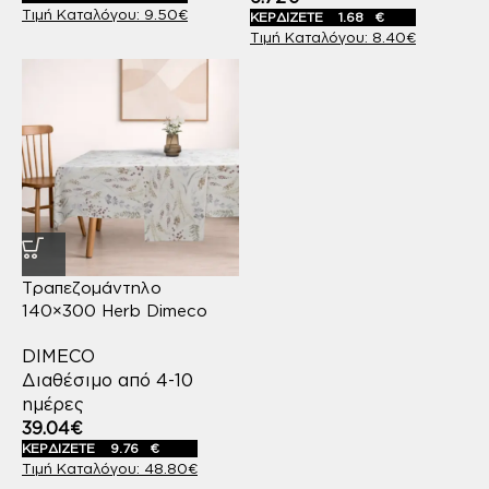
9.50
€
ΚΕΡΔΙΖΕΤΕ
1.68
€
8.40
€
Τραπεζομάντηλο
140×300 Herb Dimeco
DIMECO
Διαθέσιμο από 4-10
ημέρες
39.04
€
ΚΕΡΔΙΖΕΤΕ
9.76
€
48.80
€