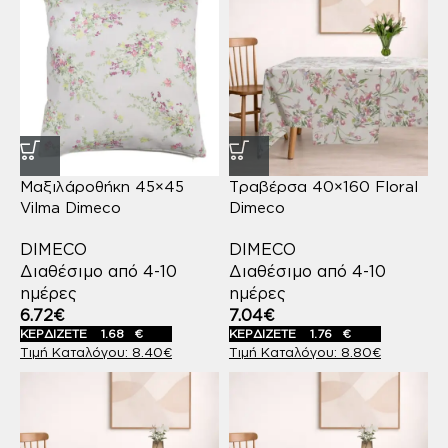
Μαξιλάροθήκη 45×45
Τραβέρσα 40×160 Floral
Vilma Dimeco
Dimeco
DIMECO
DIMECO
Διαθέσιμο από 4-10
Διαθέσιμο από 4-10
ημέρες
ημέρες
6.72
€
7.04
€
ΚΕΡΔΙΖΕΤΕ
1.68
€
ΚΕΡΔΙΖΕΤΕ
1.76
€
8.40
€
8.80
€