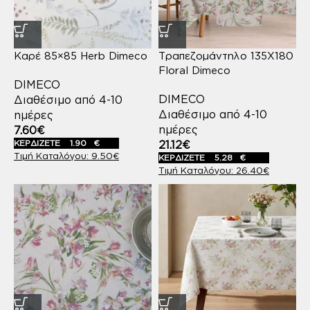
Καρέ 85×85 Herb Dimeco
Τραπεζομάντηλο 135Χ180
Floral Dimeco
DIMECO
DIMECO
Διαθέσιμο από 4-10
Διαθέσιμο από 4-10
ημέρες
ημέρες
7.60
€
ΚΕΡΔΙΖΕΤΕ
1.90
€
21.12
€
9.50
€
ΚΕΡΔΙΖΕΤΕ
5.28
€
26.40
€