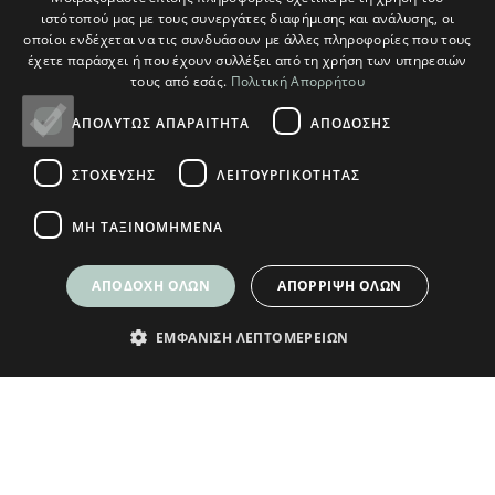
ιστότοπού μας με τους συνεργάτες διαφήμισης και ανάλυσης, οι
οποίοι ενδέχεται να τις συνδυάσουν με άλλες πληροφορίες που τους
Ο ΛΟΓΑΡΙΑΣΜΟΣ ΜΟΥ
έχετε παράσχει ή που έχουν συλλέξει από τη χρήση των υπηρεσιών
τους από εσάς.
Πολιτική Απορρήτου
Ο Λογαριασμός μου
ΑΠΟΛΎΤΩΣ ΑΠΑΡΑΊΤΗΤΑ
ΑΠΌΔΟΣΗΣ
Τρόποι Παραγγελίας
Τρόποι Αποστολής
ΣΤΌΧΕΥΣΗΣ
ΛΕΙΤΟΥΡΓΙΚΌΤΗΤΑΣ
Τρόποι Πληρωμής
ΜΗ ΤΑΞΙΝΟΜΗΜΈΝΑ
ΑΠΟΔΟΧΉ ΌΛΩΝ
ΑΠΌΡΡΙΨΗ ΌΛΩΝ
© Plikas Home 2026
ΕΜΦΆΝΙΣΗ ΛΕΠΤΟΜΕΡΕΙΏΝ