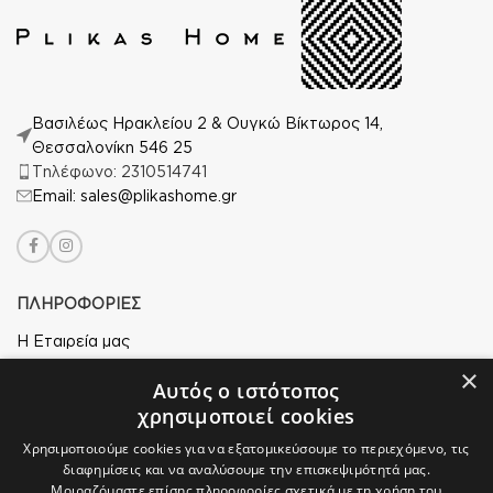
Βασιλέως Ηρακλείου 2 & Ουγκώ Βίκτωρος 14,
Θεσσαλονίκη 546 25
Τηλέφωνο: 2310514741
Email: sales@plikashome.gr
ΠΛΗΡΟΦΟΡΙΕΣ
Η Εταιρεία μας
×
Ασφάλεια Αγορών
Αυτός ο ιστότοπος
χρησιμοποιεί cookies
Άδεια Χρήσης
Χρησιμοποιούμε cookies για να εξατομικεύσουμε το περιεχόμενο, τις
Πολιτική Απορρήτου
διαφημίσεις και να αναλύσουμε την επισκεψιμότητά μας.
Μοιραζόμαστε επίσης πληροφορίες σχετικά με τη χρήση του
Επιστροφές