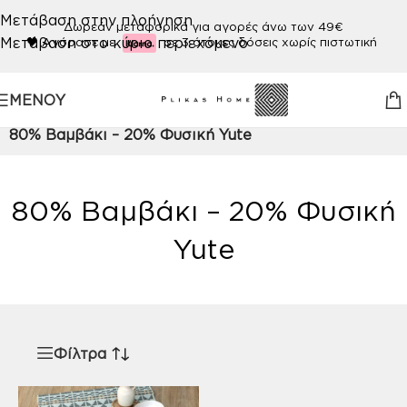
Μετάβαση στην πλοήγηση
Δωρεάν μεταφορικά για αγορές άνω των 49€
Μετάβαση στο κύριο περιεχόμενο
🖤
Αγόρασε με
σε 3 άτοκες δόσεις χωρίς πιστωτική
ΜΕΝΟΎ
Αρχική σελίδα
/
Προϊόν ΠΟΙΟΤΗΤΑ
/
80% Βαμβάκι – 20% Φυσική Yute
80% Βαμβάκι – 20% Φυσική
Yute
Φίλτρα