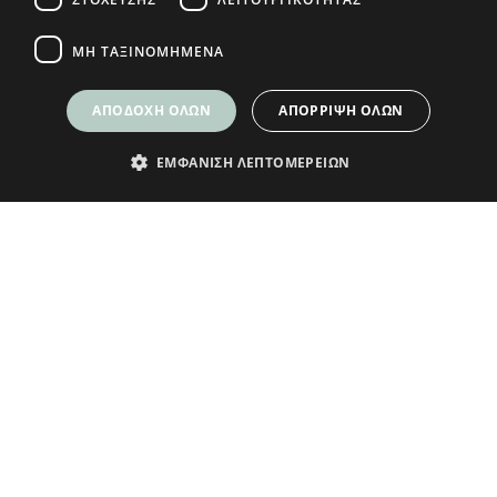
ΜΗ ΤΑΞΙΝΟΜΗΜΈΝΑ
ΑΠΟΔΟΧΉ ΌΛΩΝ
ΑΠΌΡΡΙΨΗ ΌΛΩΝ
ΕΜΦΆΝΙΣΗ ΛΕΠΤΟΜΕΡΕΙΏΝ
ΕΓΓΡΑΦΕΙΤΕ ΣΤΟ NEWSLETTER
ΜΑΣ ΓΙΑ ΝΑ ΛΑΜΒΑΝΕΤΕ ΝΕΑ
Δώρο ένα κουπόνι
5€ για τις πρώτες
αγορές σας άνω
των 70€