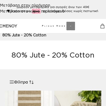
Μετάβαση στην πλοήγηση
Δωρεάν μεταφορικά για αγορές άνω των 49€
Μετάβαση στο κύριο περιεχόμενο
🖤
Αγόρασε με
σε 3 άτοκες δόσεις χωρίς πιστωτική
ΜΕΝΟΎ
Αρχική σελίδα
/
Προϊόν ΠΟΙΟΤΗΤΑ
/
80% Jute - 20% Cotton
80% Jute - 20% Cotton
Φίλτρα