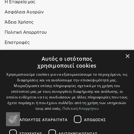
Η Εταιρεία μας
Ασφάλεια Αγορών
Άδεια Χρήσης
Πολιτική Απορρήτου
Επιστροφές
×
Αυτός ο ιστότοπος
Ο ΛΟΓΑΡΙΑΣΜΟΣ ΜΟΥ
χρησιμοποιεί cookies
Ο Λογαριασμός μου
Χρησιμοποιούμε cookies για να εξατομικεύσουμε το περιεχόμενο, τις
Τρόποι Παραγγελίας
διαφημίσεις και να αναλύσουμε την επισκεψιμότητά μας.
Μοιραζόμαστε επίσης πληροφορίες σχετικά με τη χρήση του
Τρόποι Αποστολής
ιστότοπού μας με τους συνεργάτες διαφήμισης και ανάλυσης, οι
οποίοι ενδέχεται να τις συνδυάσουν με άλλες πληροφορίες που τους
Τρόποι Πληρωμής
έχετε παράσχει ή που έχουν συλλέξει από τη χρήση των υπηρεσιών
τους από εσάς.
Πολιτική Απορρήτου
ΑΠΟΛΎΤΩΣ ΑΠΑΡΑΊΤΗΤΑ
ΑΠΌΔΟΣΗΣ
© Plikas Home 2026
ΣΤΌΧΕΥΣΗΣ
ΛΕΙΤΟΥΡΓΙΚΌΤΗΤΑΣ