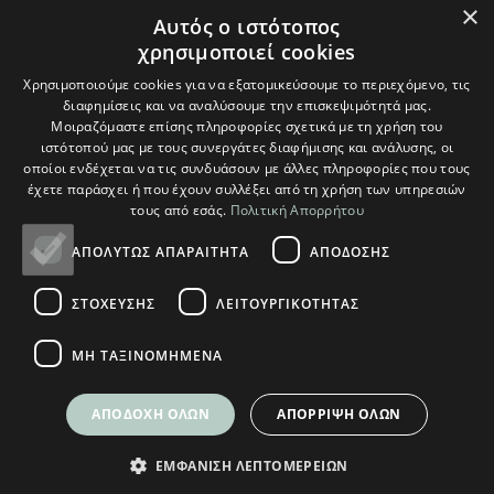
×
αγορές σας άνω
Αυτός ο ιστότοπος
χρησιμοποιεί cookies
των 70€
Χρησιμοποιούμε cookies για να εξατομικεύσουμε το περιεχόμενο, τις
διαφημίσεις και να αναλύσουμε την επισκεψιμότητά μας.
Γίνετε οι πρώτοι που θα μάθετε για τις
Μοιραζόμαστε επίσης πληροφορίες σχετικά με τη χρήση του
ιστότοπού μας με τους συνεργάτες διαφήμισης και ανάλυσης, οι
τελευταίες μας τάσεις και θα λάβετε
οποίοι ενδέχεται να τις συνδυάσουν με άλλες πληροφορίες που τους
αποκλειστικές προσφορές.
έχετε παράσχει ή που έχουν συλλέξει από τη χρήση των υπηρεσιών
τους από εσάς.
Πολιτική Απορρήτου
ΑΠΟΛΎΤΩΣ ΑΠΑΡΑΊΤΗΤΑ
ΑΠΌΔΟΣΗΣ
ΣΤΌΧΕΥΣΗΣ
ΛΕΙΤΟΥΡΓΙΚΌΤΗΤΑΣ
Θα χρησιμοποιηθούν σύμφωνα με την δική μας
Πολιτική Απορρήτου
ΜΗ ΤΑΞΙΝΟΜΗΜΈΝΑ
ΑΠΟΔΟΧΉ ΌΛΩΝ
ΑΠΌΡΡΙΨΗ ΌΛΩΝ
ΕΜΦΆΝΙΣΗ ΛΕΠΤΟΜΕΡΕΙΏΝ