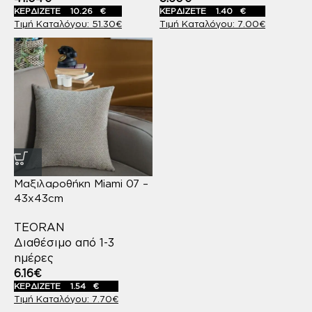
ΚΕΡΔΙΖΕΤΕ
10.26
€
ΚΕΡΔΙΖΕΤΕ
1.40
€
51.30
€
7.00
€
Μαξιλαροθήκη Miami 07 –
43x43cm
TEORAN
Διαθέσιμο από 1-3
ημέρες
6.16
€
ΚΕΡΔΙΖΕΤΕ
1.54
€
7.70
€