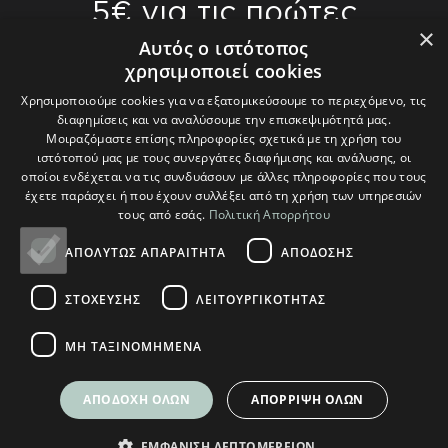
5€ για τις πρώτες
×
αγορές σας άνω
Αυτός ο ιστότοπος
χρησιμοποιεί cookies
των 70€
Χρησιμοποιούμε cookies για να εξατομικεύσουμε το περιεχόμενο, τις
διαφημίσεις και να αναλύσουμε την επισκεψιμότητά μας.
Γίνετε οι πρώτοι που θα μάθετε για τις
Μοιραζόμαστε επίσης πληροφορίες σχετικά με τη χρήση του
ιστότοπού μας με τους συνεργάτες διαφήμισης και ανάλυσης, οι
τελευταίες μας τάσεις και θα λάβετε
οποίοι ενδέχεται να τις συνδυάσουν με άλλες πληροφορίες που τους
αποκλειστικές προσφορές.
έχετε παράσχει ή που έχουν συλλέξει από τη χρήση των υπηρεσιών
τους από εσάς.
Πολιτική Απορρήτου
ΑΠΟΛΎΤΩΣ ΑΠΑΡΑΊΤΗΤΑ
ΑΠΌΔΟΣΗΣ
ΣΤΌΧΕΥΣΗΣ
ΛΕΙΤΟΥΡΓΙΚΌΤΗΤΑΣ
Θα χρησιμοποιηθούν σύμφωνα με την δική μας
Πολιτική Απορρήτου
ΜΗ ΤΑΞΙΝΟΜΗΜΈΝΑ
ΑΠΟΔΟΧΉ ΌΛΩΝ
ΑΠΌΡΡΙΨΗ ΌΛΩΝ
ΕΜΦΆΝΙΣΗ ΛΕΠΤΟΜΕΡΕΙΏΝ