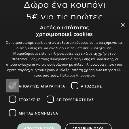
Δώρο ένα κουπόνι
5€ για τις πρώτες
×
αγορές σας άνω
Αυτός ο ιστότοπος
χρησιμοποιεί cookies
των 70€
Χρησιμοποιούμε cookies για να εξατομικεύσουμε το περιεχόμενο, τις
διαφημίσεις και να αναλύσουμε την επισκεψιμότητά μας.
Γίνετε οι πρώτοι που θα μάθετε για τις
Μοιραζόμαστε επίσης πληροφορίες σχετικά με τη χρήση του
ιστότοπού μας με τους συνεργάτες διαφήμισης και ανάλυσης, οι
τελευταίες μας τάσεις και θα λάβετε
οποίοι ενδέχεται να τις συνδυάσουν με άλλες πληροφορίες που τους
αποκλειστικές προσφορές.
έχετε παράσχει ή που έχουν συλλέξει από τη χρήση των υπηρεσιών
τους από εσάς.
Πολιτική Απορρήτου
ΑΠΟΛΎΤΩΣ ΑΠΑΡΑΊΤΗΤΑ
ΑΠΌΔΟΣΗΣ
ΣΤΌΧΕΥΣΗΣ
ΛΕΙΤΟΥΡΓΙΚΌΤΗΤΑΣ
Θα χρησιμοποιηθούν σύμφωνα με την δική μας
Πολιτική Απορρήτου
ΜΗ ΤΑΞΙΝΟΜΗΜΈΝΑ
ΑΠΟΔΟΧΉ ΌΛΩΝ
ΑΠΌΡΡΙΨΗ ΌΛΩΝ