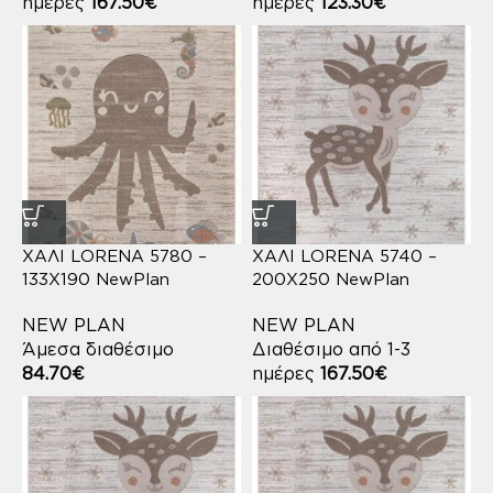
ημέρες
167.50
€
ημέρες
123.30
€
ΧΑΛΙ LORENA 5780 –
ΧΑΛΙ LORENA 5740 –
133X190 NewPlan
200X250 NewPlan
NEW PLAN
NEW PLAN
Άμεσα διαθέσιμο
Διαθέσιμο από 1-3
84.70
€
ημέρες
167.50
€