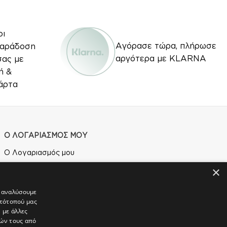
οι
Αγόρασε τώρα, πλήρωσε
Παράδοση
αργότερα με KLARNA
σας με
ή &
άρτα
Ο ΛΟΓΑΡΙΑΣΜΟΣ ΜΟΥ
Ο Λογαριασμός μου
×
Τρόποι Παραγγελίας
Τρόποι Αποστολής
α αναλύσουμε
στότοπού μας
Τρόποι Πληρωμής
 με άλλες
ιών τους από