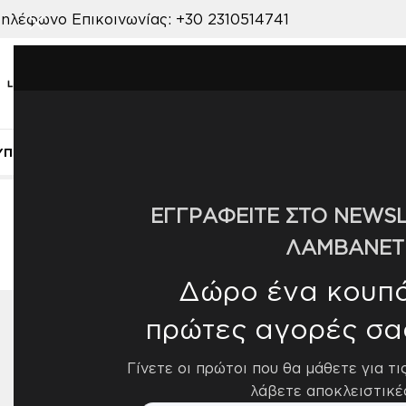
ηλέφωνο Επικοινωνίας:
+30 2310514741
ΥΠΝΟΔΩΜΑΤΙΟ
ΠΑΙΔΙΚΟ ΔΩΜΑΤΙΟ
ΒΡΕΦΙΚΟ ΔΩΜΑΤΙΟ
ΣΑΛΟΝ
Αρχική σελίδα
/
Προϊόν ΠΟΙΟΤΗΤΑ
/
40% Cotton - 2% L
ΕΓΓΡΑΦΕΙΤΕ ΣΤΟ NEWSL
40% Cotton 
ΛΑΜΒΑΝΕΤ
Δώρο ένα κουπόν
πρώτες αγορές σα
ΔΙΑΘΕΣΙΜΌΤΗΤΑ
Εμφάνισ
Γίνετε οι πρώτοι που θα μάθετε για τι
Διαθέσιμο από 4-10 ημέρες
1
λάβετε αποκλειστικέ