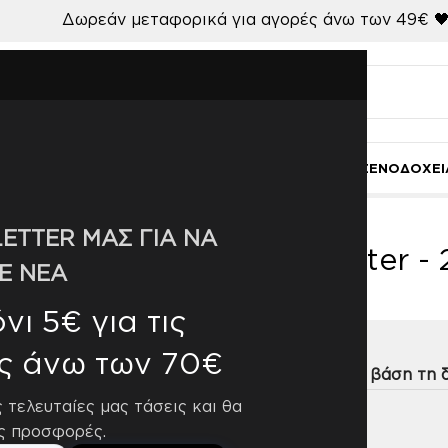
Δωρεάν μεταφορικά για αγορές άνω των 49€ 
Ι
ΚΟΥΖΙΝΑ-ΤΡΑΠΕΖΑΡΙΑ
ΜΠΑΝΙΟ
ΓΑΜΟΣ
ΧΑΛΙΑ
ΞΕΝΟΔΟΧΕΙ
inen - 35% Polyester - 23% Viscose
ETTER ΜΑΣ ΓΙΑ ΝΑ
- 2% Linen - 35% Polyester -
Ε ΝΕΑ
ι 5€ για τις
ς άνω των 70€
η
9
12
18
24
ς τελευταίες μας τάσεις και θα
ς προσφορές.