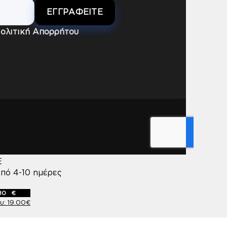
ολιτική Απορρήτου
ς (4 x 42×42) – Flow Gray
E
πό 4-10 ημέρες
80
€
19.00
€