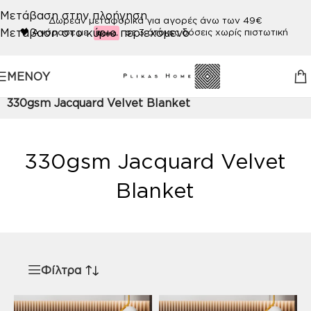
Μετάβαση στην πλοήγηση
Δωρεάν μεταφορικά για αγορές άνω των 49€
Μετάβαση στο κύριο περιεχόμενο
🖤
Αγόρασε με
σε 3 άτοκες δόσεις χωρίς πιστωτική
ΜΕΝΟΎ
Αρχική σελίδα
/
Προϊόν ΠΟΙΟΤΗΤΑ
/
330gsm Jacquard Velvet Blanket
330gsm Jacquard Velvet
Blanket
Φίλτρα