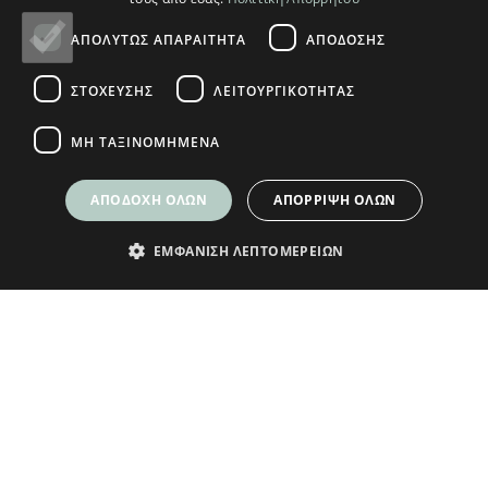
© Plikas Home 2026
ΑΠΟΛΎΤΩΣ ΑΠΑΡΑΊΤΗΤΑ
ΑΠΌΔΟΣΗΣ
ΣΤΌΧΕΥΣΗΣ
ΛΕΙΤΟΥΡΓΙΚΌΤΗΤΑΣ
ΜΗ ΤΑΞΙΝΟΜΗΜΈΝΑ
ΑΠΟΔΟΧΉ ΌΛΩΝ
ΑΠΌΡΡΙΨΗ ΌΛΩΝ
ΕΜΦΆΝΙΣΗ ΛΕΠΤΟΜΕΡΕΙΏΝ
ΕΓΓΡΑΦΕΙΤΕ ΣΤΟ NEWSLETTER
ΜΑΣ ΓΙΑ ΝΑ ΛΑΜΒΑΝΕΤΕ ΝΕΑ
Δώρο ένα κουπόνι
5€ για τις πρώτες
αγορές σας άνω