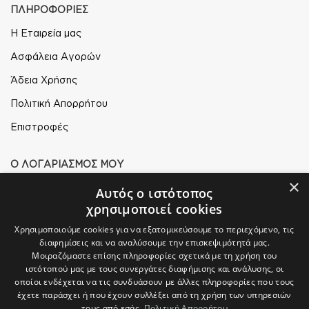
ΠΛΗΡΟΦΟΡΙΕΣ
Η Εταιρεία μας
Ασφάλεια Αγορών
Άδεια Χρήσης
Πολιτική Απορρήτου
Επιστροφές
Ο ΛΟΓΑΡΙΑΣΜΟΣ ΜΟΥ
×
Ο Λογαριασμός μου
Αυτός ο ιστότοπος
χρησιμοποιεί cookies
Τρόποι Παραγγελίας
Χρησιμοποιούμε cookies για να εξατομικεύσουμε το περιεχόμενο, τις
Τρόποι Αποστολής
διαφημίσεις και να αναλύσουμε την επισκεψιμότητά μας.
Μοιραζόμαστε επίσης πληροφορίες σχετικά με τη χρήση του
Τρόποι Πληρωμής
ιστότοπού μας με τους συνεργάτες διαφήμισης και ανάλυσης, οι
οποίοι ενδέχεται να τις συνδυάσουν με άλλες πληροφορίες που τους
έχετε παράσχει ή που έχουν συλλέξει από τη χρήση των υπηρεσιών
τους από εσάς.
Πολιτική Απορρήτου