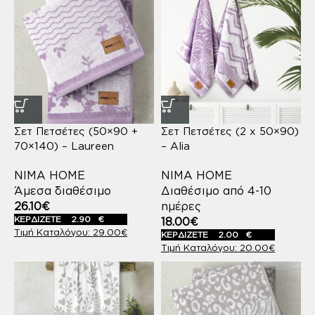
Σετ Πετσέτες (50×90 +
Σετ Πετσέτες (2 x 50×90)
70×140) – Laureen
– Alia
NIMA HOME
NIMA HOME
Άμεσα διαθέσιμο
Διαθέσιμο από 4-10
26.10
€
ημέρες
ΚΕΡΔΙΖΕΤΕ
2.90
€
18.00
€
29.00
€
ΚΕΡΔΙΖΕΤΕ
2.00
€
20.00
€