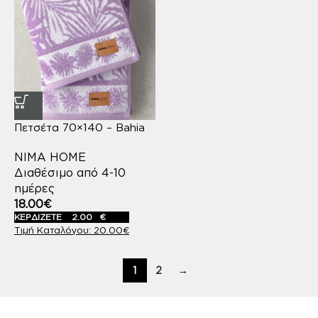
Πετσέτα 70×140 – Bahia
NIMA HOME
Διαθέσιμο από 4-10
ημέρες
18.00
€
ΚΕΡΔΙΖΕΤΕ
2.00
€
20.00
€
1
2
→