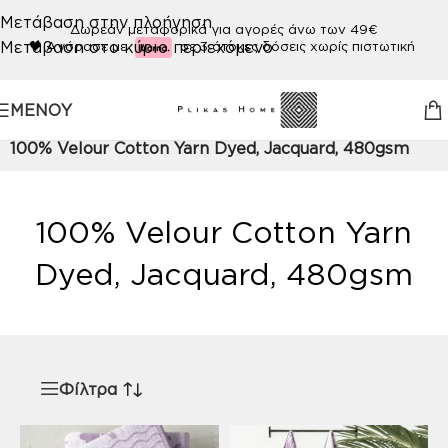
Μετάβαση στην πλοήγηση
Δωρεάν μεταφορικά για αγορές άνω των 49€
Μετάβαση στο κύριο περιεχόμενο
🖤
Αγόρασε με
σε 3 άτοκες δόσεις χωρίς πιστωτική
ΜΕΝΟΎ
Αρχική σελίδα
/
Προϊόν ΠΟΙΟΤΗΤΑ
/
100% Velour Cotton Yarn Dyed, Jacquard, 480gsm
100% Velour Cotton Yarn
Dyed, Jacquard, 480gsm
Φίλτρα