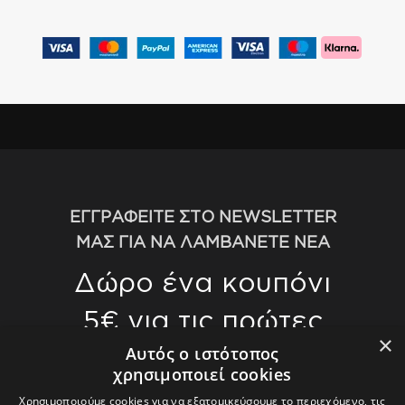
ΕΓΓΡΑΦΕΙΤΕ ΣΤΟ NEWSLETTER
ΜΑΣ ΓΙΑ ΝΑ ΛΑΜΒΑΝΕΤΕ ΝΕΑ
Δώρο ένα κουπόνι
5€ για τις πρώτες
×
αγορές σας άνω
Αυτός ο ιστότοπος
χρησιμοποιεί cookies
των 70€
Χρησιμοποιούμε cookies για να εξατομικεύσουμε το περιεχόμενο, τις