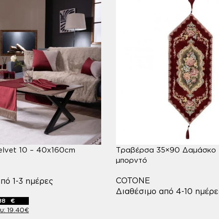
lvet 10 – 40x160cm
Τραβέρσα 35×90 Δαμάσκο
μπορντό
COTONE
πό 1-3 ημέρες
Διαθέσιμο από 4-10 ημέρ
88
€
19.40
€