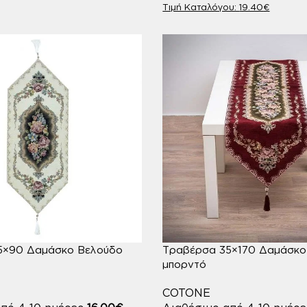
19.40
€
5×90 Δαμάσκο Βελούδο
Τραβέρσα 35×170 Δαμάσκο
μπορντό
COTONE