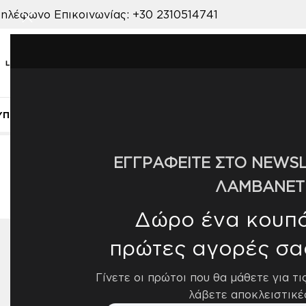
ηλέφωνο Επικοινωνίας:
+30 2310514741
ΥΠΝΟΔΩΜΑΤΙΟ
ΠΑΙΔΙΚΟ ΔΩΜΑΤΙΟ
ΒΡΕΦΙΚΟ ΔΩΜΑΤΙΟ
ΣΑΛΟΝ
Αρχική σελίδα
/
Προϊόν ΠΟΙΟΤΗΤΑ
/
100% Βελούδο
ΕΓΓΡΑΦΕΙΤΕ ΣΤΟ NEWSL
ΛΑΜΒΑΝΕΤ
Δώρο ένα κουπόν
πρώτες αγορές σα
ΔΙΑΘΕΣΙΜΌΤΗΤΑ
Εμφάνισ
Γίνετε οι πρώτοι που θα μάθετε για τι
Άμεσα διαθέσιμο
47
λάβετε αποκλειστικέ