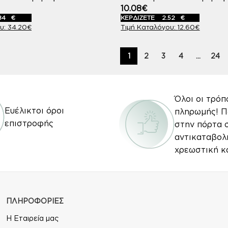
10.08
€
84
€
ΚΕΡΔΙΖΕΤΕ
2.52
€
34.20
€
12.60
€
1
2
3
4
…
24
Όλοι οι τρόπ
Ευέλικτοι όροι
πληρωμής! 
επιστροφής
στην πόρτα 
αντικαταβολ
χρεωστική κ
ΠΛΗΡΟΦΟΡΙΕΣ
Η Εταιρεία μας