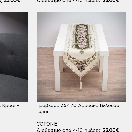
ες
23.00
€
Διαθέσιμο από 4-10 ημέρες
23.00
€
 Κρόσι –
Τραβέρσα 35×170 Δαμάσκο Βελούδο
εκρού
COTONE
Διαθέσιμο από 4-10 ημέρες
23.00
€