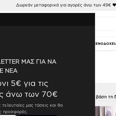
Δωρεάν μεταφορικά για αγορές άνω των 49€ 
Ι
ΚΟΥΖΙΝΑ-ΤΡΑΠΕΖΑΡΙΑ
ΜΠΑΝΙΟ
ΓΑΜΟΣ
ΧΑΛΙΑ
ΞΕΝΟΔΟΧΕΙ
ETTER ΜΑΣ ΓΙΑ ΝΑ
100% Βελούδο
Ε ΝΕΑ
ι 5€ για τις
ς άνω των 70€
η
9
12
18
24
ς τελευταίες μας τάσεις και θα
ς προσφορές.