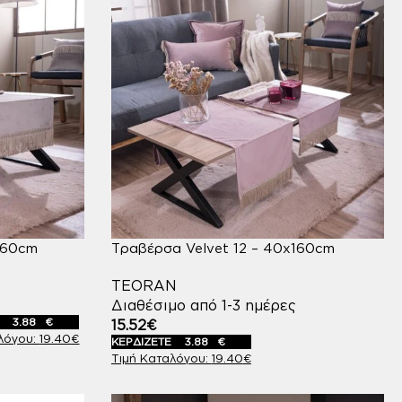
160cm
Τραβέρσα Velvet 12 – 40x160cm
TEORAN
Διαθέσιμο από 1-3 ημέρες
Ε
3.88
€
15.52
€
19.40
€
ΚΕΡΔΙΖΕΤΕ
3.88
€
19.40
€