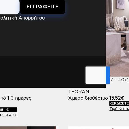
ολιτική Απορρήτου
lvet 01 – 40x160cm
Τραβέρσα Velvet 07 – 40x
TEORAN
πό 1-3 ημέρες
Άμεσα διαθέσιμο
15.52
€
ΚΕΡΔΙΖΕΤ
88
€
19.40
€