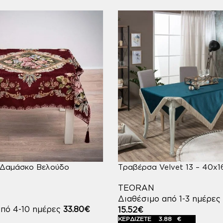
 Δαμάσκο Βελούδο
Τραβέρσα Velvet 13 – 40x
TEORAN
Διαθέσιμο από 1-3 ημέρες
από 4-10 ημέρες
33.80
€
15.52
€
ΚΕΡΔΙΖΕΤΕ
3.88
€