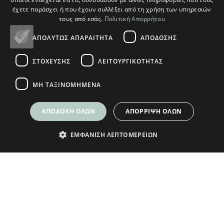
έχετε παράσχει ή που έχουν συλλέξει από τη χρήση των υπηρεσιών
τους από εσάς.
Πολιτική Απορρήτου
© Plikas Home 2026
ΑΠΟΛΎΤΩΣ ΑΠΑΡΑΊΤΗΤΑ
ΑΠΌΔΟΣΗΣ
ΣΤΌΧΕΥΣΗΣ
ΛΕΙΤΟΥΡΓΙΚΌΤΗΤΑΣ
ΜΗ ΤΑΞΙΝΟΜΗΜΈΝΑ
ΑΠΟΔΟΧΉ ΌΛΩΝ
ΑΠΌΡΡΙΨΗ ΌΛΩΝ
ΕΜΦΆΝΙΣΗ ΛΕΠΤΟΜΕΡΕΙΏΝ
ΕΓΓΡΑΦΕΙΤΕ ΣΤΟ NEWSLETTER
ΜΑΣ ΓΙΑ ΝΑ ΛΑΜΒΑΝΕΤΕ ΝΕΑ
Δώρο ένα κουπόνι
5€ για τις πρώτες