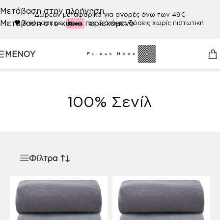
Μετάβαση στην πλοήγηση
Δωρεάν μεταφορικά για αγορές άνω των 49€
Μετάβαση στο κύριο περιεχόμενο
🖤
Αγόρασε με
σε 3 άτοκες δόσεις χωρίς πιστωτική
ΜΕΝΟΎ
Αρχική σελίδα
/
Προϊόν ΠΟΙΟΤΗΤΑ
/
100% Σενίλ
100% Σενίλ
Φίλτρα