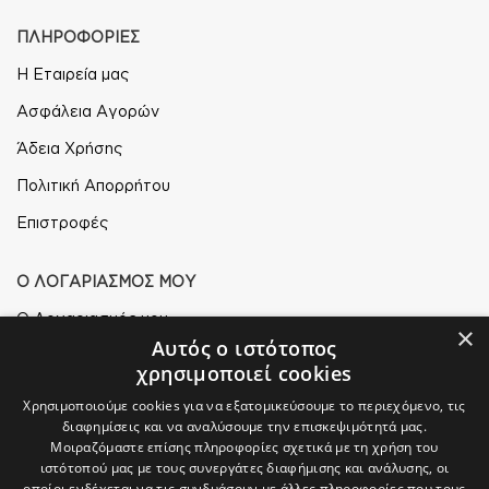
ΠΛΗΡΟΦΟΡΙΕΣ
Η Εταιρεία μας
Ασφάλεια Αγορών
Άδεια Χρήσης
Πολιτική Απορρήτου
Επιστροφές
Ο ΛΟΓΑΡΙΑΣΜΟΣ ΜΟΥ
Ο Λογαριασμός μου
×
Αυτός ο ιστότοπος
Τρόποι Παραγγελίας
χρησιμοποιεί cookies
Τρόποι Αποστολής
Χρησιμοποιούμε cookies για να εξατομικεύσουμε το περιεχόμενο, τις
διαφημίσεις και να αναλύσουμε την επισκεψιμότητά μας.
Τρόποι Πληρωμής
Μοιραζόμαστε επίσης πληροφορίες σχετικά με τη χρήση του
ιστότοπού μας με τους συνεργάτες διαφήμισης και ανάλυσης, οι
οποίοι ενδέχεται να τις συνδυάσουν με άλλες πληροφορίες που τους