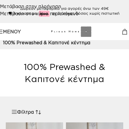
Μετάβαση στην πλοήγηση
Δωρεάν μεταφορικά για αγορές άνω των 49€
Μετάβαση στο κύριο περιεχόμενο
🖤
Αγόρασε με
σε 3 άτοκες δόσεις χωρίς πιστωτική
ΜΕΝΟΎ
Αρχική σελίδα
/
Προϊόν ΠΟΙΟΤΗΤΑ
/
100% Prewashed & Καπιτονέ κέντημα
100% Prewashed &
Καπιτονέ κέντημα
Φίλτρα