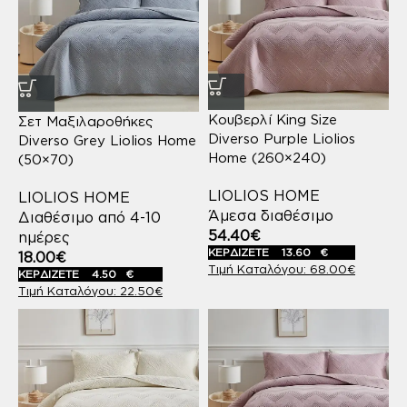
Κουβερλί King Size
Σετ Μαξιλαροθήκες
Diverso Purple Liolios
Diverso Grey Liolios Home
Home (260×240)
(50×70)
LIOLIOS HOME
LIOLIOS HOME
Άμεσα διαθέσιμο
Διαθέσιμο από 4-10
54.40
€
ημέρες
ΚΕΡΔΙΖΕΤΕ
13.60
€
18.00
€
68.00
€
ΚΕΡΔΙΖΕΤΕ
4.50
€
22.50
€