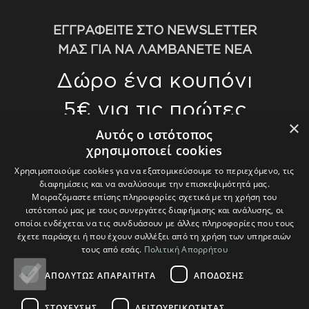
ΕΓΓΡΑΦΕΙΤΕ ΣΤΟ NEWSLETTER
ΜΑΣ ΓΙΑ ΝΑ ΛΑΜΒΑΝΕΤΕ ΝΕΑ
Δώρο ένα κουπόνι
5€ για τις πρώτες
×
αγορές σας άνω
Αυτός ο ιστότοπος
χρησιμοποιεί cookies
των 70€
Χρησιμοποιούμε cookies για να εξατομικεύσουμε το περιεχόμενο, τις
διαφημίσεις και να αναλύσουμε την επισκεψιμότητά μας.
Γίνετε οι πρώτοι που θα μάθετε για τις
Μοιραζόμαστε επίσης πληροφορίες σχετικά με τη χρήση του
ιστότοπού μας με τους συνεργάτες διαφήμισης και ανάλυσης, οι
τελευταίες μας τάσεις και θα λάβετε
οποίοι ενδέχεται να τις συνδυάσουν με άλλες πληροφορίες που τους
αποκλειστικές προσφορές.
έχετε παράσχει ή που έχουν συλλέξει από τη χρήση των υπηρεσιών
τους από εσάς.
Πολιτική Απορρήτου
ΑΠΟΛΎΤΩΣ ΑΠΑΡΑΊΤΗΤΑ
ΑΠΌΔΟΣΗΣ
ΣΤΌΧΕΥΣΗΣ
ΛΕΙΤΟΥΡΓΙΚΌΤΗΤΑΣ