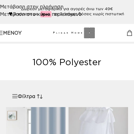
Μετάβαση στην πλοήγηση
Δωρεάν μεταφορικά για αγορές άνω των 49€
Μετάβαση στο κύριο περιεχόμενο
🖤
Αγόρασε με
σε 3 άτοκες δόσεις χωρίς πιστωτική
ΜΕΝΟΎ
Αρχική σελίδα
/
Προϊόν ΠΟΙΟΤΗΤΑ
/
100% Polyester
100% Polyester
Φίλτρα