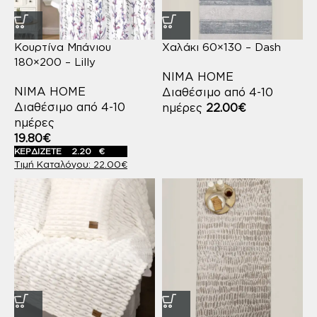
Κουρτίνα Μπάνιου
Χαλάκι 60×130 – Dash
180×200 – Lilly
NIMA HOME
NIMA HOME
Διαθέσιμο από 4-10
Διαθέσιμο από 4-10
ημέρες
22.00
€
ημέρες
19.80
€
ΚΕΡΔΙΖΕΤΕ
2.20
€
22.00
€