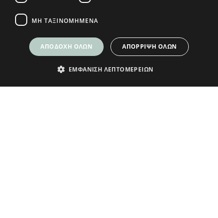
ΜΗ ΤΑΞΙΝΟΜΗΜΈΝΑ
ΑΠΟΔΟΧΉ ΌΛΩΝ
ΑΠΌΡΡΙΨΗ ΌΛΩΝ
ΕΜΦΆΝΙΣΗ ΛΕΠΤΟΜΕΡΕΙΏΝ
ΕΓΓΡΑΦΕΙΤΕ ΣΤΟ NEWSLETTER
ΜΑΣ ΓΙΑ ΝΑ ΛΑΜΒΑΝΕΤΕ ΝΕΑ
Δώρο ένα κουπόνι
5€ για τις πρώτες
αγορές σας άνω
των 70€