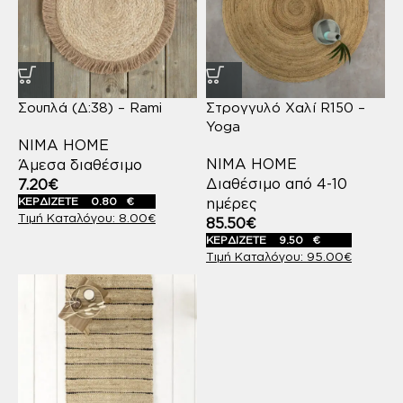
Σουπλά (Δ:38) – Rami
Στρογγυλό Χαλί R150 –
Yoga
NIMA HOME
NIMA HOME
Άμεσα διαθέσιμο
Διαθέσιμο από 4-10
7.20
€
ΚΕΡΔΙΖΕΤΕ
0.80
€
ημέρες
8.00
€
85.50
€
ΚΕΡΔΙΖΕΤΕ
9.50
€
95.00
€