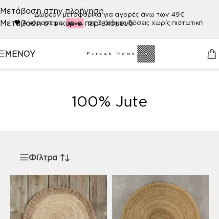
Μετάβαση στην πλοήγηση
Δωρεάν μεταφορικά για αγορές άνω των 49€
Μετάβαση στο κύριο περιεχόμενο
🖤
Αγόρασε με
σε 3 άτοκες δόσεις χωρίς πιστωτική
ΜΕΝΟΎ
Αρχική σελίδα
/
Προϊόν ΠΟΙΟΤΗΤΑ
/
100% Jute
100% Jute
Φίλτρα