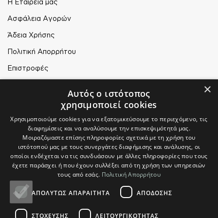
Η Εταιρεία μας
Ασφάλεια Αγορών
Άδεια Χρήσης
Πολιτική Απορρήτου
Επιστροφές
×
Αυτός ο ιστότοπος
Ο ΛΟΓΑΡΙΑΣΜΟΣ ΜΟΥ
χρησιμοποιεί cookies
Ο Λογαριασμός μου
Χρησιμοποιούμε cookies για να εξατομικεύσουμε το περιεχόμενο, τις
Τρόποι Παραγγελίας
διαφημίσεις και να αναλύσουμε την επισκεψιμότητά μας.
Μοιραζόμαστε επίσης πληροφορίες σχετικά με τη χρήση του
Τρόποι Αποστολής
ιστότοπού μας με τους συνεργάτες διαφήμισης και ανάλυσης, οι
οποίοι ενδέχεται να τις συνδυάσουν με άλλες πληροφορίες που τους
Τρόποι Πληρωμής
έχετε παράσχει ή που έχουν συλλέξει από τη χρήση των υπηρεσιών
τους από εσάς.
Πολιτική Απορρήτου
ΑΠΟΛΎΤΩΣ ΑΠΑΡΑΊΤΗΤΑ
ΑΠΌΔΟΣΗΣ
© Plikas Home 2026
ΣΤΌΧΕΥΣΗΣ
ΛΕΙΤΟΥΡΓΙΚΌΤΗΤΑΣ