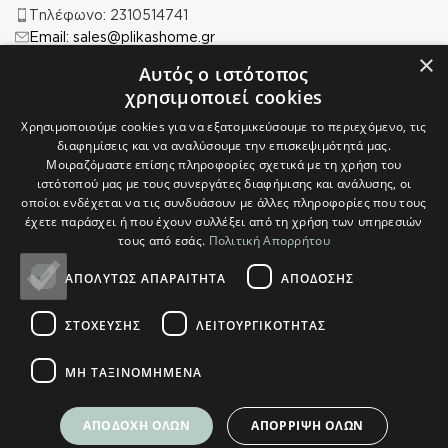
Τηλέφωνο: 2310514741
Email: sales@plikashome.gr
×
Αυτός ο ιστότοπος
χρησιμοποιεί cookies
Χρησιμοποιούμε cookies για να εξατομικεύσουμε το περιεχόμενο, τις
ΠΛΗΡΟΦΟΡΙΕΣ
διαφημίσεις και να αναλύσουμε την επισκεψιμότητά μας.
Μοιραζόμαστε επίσης πληροφορίες σχετικά με τη χρήση του
Η Εταιρεία μας
ιστότοπού μας με τους συνεργάτες διαφήμισης και ανάλυσης, οι
οποίοι ενδέχεται να τις συνδυάσουν με άλλες πληροφορίες που τους
Ασφάλεια Αγορών
έχετε παράσχει ή που έχουν συλλέξει από τη χρήση των υπηρεσιών
Άδεια Χρήσης
τους από εσάς.
Πολιτική Απορρήτου
Πολιτική Απορρήτου
ΑΠΟΛΎΤΩΣ ΑΠΑΡΑΊΤΗΤΑ
ΑΠΌΔΟΣΗΣ
Επιστροφές
ΣΤΌΧΕΥΣΗΣ
ΛΕΙΤΟΥΡΓΙΚΌΤΗΤΑΣ
Ο ΛΟΓΑΡΙΑΣΜΟΣ ΜΟΥ
ΜΗ ΤΑΞΙΝΟΜΗΜΈΝΑ
Ο Λογαριασμός μου
ΑΠΟΔΟΧΉ ΌΛΩΝ
ΑΠΌΡΡΙΨΗ ΌΛΩΝ
Τρόποι Παραγγελίας