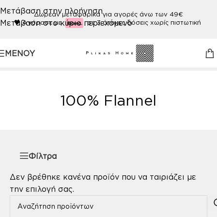
Μετάβαση στην πλοήγηση
Δωρεάν μεταφορικά για αγορές άνω των 49€
Μετάβαση στο κύριο περιεχόμενο
🖤
Αγόρασε με
σε 3 άτοκες δόσεις χωρίς πιστωτική
ΜΕΝΟΎ
Αρχική σελίδα
/
Προϊόν ΠΟΙΟΤΗΤΑ
/
100% Flannel
100% Flannel
Φίλτρα
Δεν βρέθηκε κανένα προϊόν που να ταιριάζει με
την επιλογή σας.