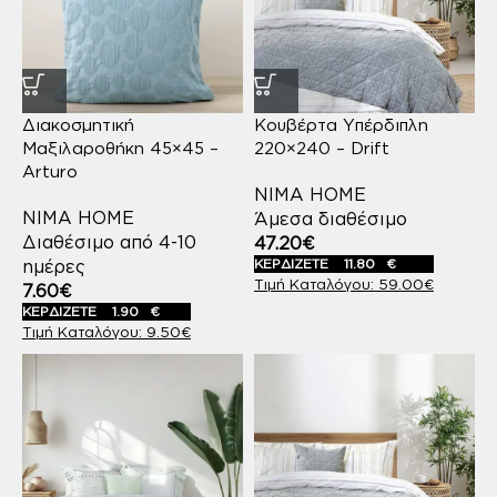
Διακοσμητική
Κουβέρτα Υπέρδιπλη
Μαξιλαροθήκη 45×45 –
220×240 – Drift
Arturo
NIMA HOME
NIMA HOME
Άμεσα διαθέσιμο
Διαθέσιμο από 4-10
47.20
€
ημέρες
ΚΕΡΔΙΖΕΤΕ
11.80
€
59.00
€
7.60
€
ΚΕΡΔΙΖΕΤΕ
1.90
€
9.50
€