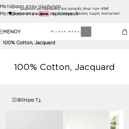
Μετάβαση στην πλοήγηση
Δωρεάν μεταφορικά για αγορές άνω των 49€
Μετάβαση στο κύριο περιεχόμενο
🖤
Αγόρασε με
σε 3 άτοκες δόσεις χωρίς πιστωτική
ΜΕΝΟΎ
Αρχική σελίδα
/
Προϊόν ΠΟΙΟΤΗΤΑ
/
100% Cotton, Jacquard
100% Cotton, Jacquard
Φίλτρα