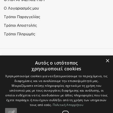
Ο Λογαριασμός μου
Τρόποι Παραγγελίας
Τρόποι Αποστολής
Τρόποι Πληρωμής
×
© Plikas Home 2026
Αυτός ο ιστότοπος
χρησιμοποιεί cookies
Χρησιμοποιούμε cookies για να εξατομικεύσουμε το περιεχόμενο, τις
διαφημίσεις και να αναλύσουμε την επισκεψιμότητά μας.
Μοιραζόμαστε επίσης πληροφορίες σχετικά με τη χρήση του
ιστότοπού μας με τους συνεργάτες διαφήμισης και ανάλυσης, οι
οποίοι ενδέχεται να τις συνδυάσουν με άλλες πληροφορίες που τους
έχετε παράσχει ή που έχουν συλλέξει από τη χρήση των υπηρεσιών
τους από εσάς.
Πολιτική Απορρήτου