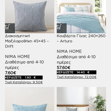
Διακοσμητική
Κουβέρτα Γίγας 240×260
Μαξιλαροθήκη 45×45 –
– Arturo
Drift
NIMA HOME
NIMA HOME
Διαθέσιμο από 4-10
Διαθέσιμο από 4-10
ημέρες
ημέρες
57.60
€
7.60
€
ΚΕΡΔΙΖΕΤΕ
14.40
€
72.00
€
ΚΕΡΔΙΖΕΤΕ
1.90
€
9.50
€