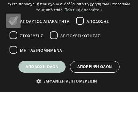
έχετε παράσχει ή που έχουν συλλέξει από τη χρήση των υπηρεσιών
Ο ΛΟΓΑΡΙΑΣΜΟΣ ΜΟΥ
τους από εσάς.
Πολιτική Απορρήτου
Ο Λογαριασμός μου
ΑΠΟΛΎΤΩΣ ΑΠΑΡΑΊΤΗΤΑ
ΑΠΌΔΟΣΗΣ
Τρόποι Παραγγελίας
ΣΤΌΧΕΥΣΗΣ
ΛΕΙΤΟΥΡΓΙΚΌΤΗΤΑΣ
Τρόποι Αποστολής
ΜΗ ΤΑΞΙΝΟΜΗΜΈΝΑ
Τρόποι Πληρωμής
ΑΠΟΔΟΧΉ ΌΛΩΝ
ΑΠΌΡΡΙΨΗ ΌΛΩΝ
ΕΜΦΆΝΙΣΗ ΛΕΠΤΟΜΕΡΕΙΏΝ
© Plikas Home 2026