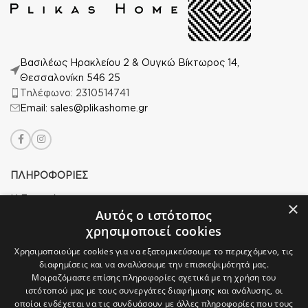
Βασιλέως Ηρακλείου 2 & Ουγκώ Βίκτωρος 14,
Θεσσαλονίκη 546 25
Τηλέφωνο: 2310514741
Email: sales@plikashome.gr
ΠΛΗΡΟΦΟΡΙΕΣ
Η Εταιρεία μας
×
Αυτός ο ιστότοπος
Ασφάλεια Αγορών
χρησιμοποιεί cookies
Άδεια Χρήσης
Χρησιμοποιούμε cookies για να εξατομικεύσουμε το περιεχόμενο, τις
διαφημίσεις και να αναλύσουμε την επισκεψιμότητά μας.
Πολιτική Απορρήτου
Μοιραζόμαστε επίσης πληροφορίες σχετικά με τη χρήση του
ιστότοπού μας με τους συνεργάτες διαφήμισης και ανάλυσης, οι
Επιστροφές
οποίοι ενδέχεται να τις συνδυάσουν με άλλες πληροφορίες που τους