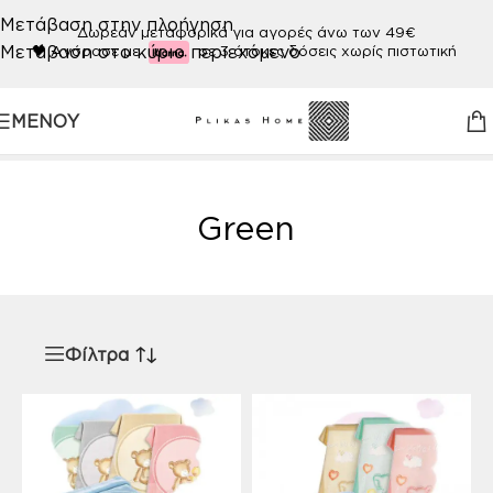
Μετάβαση στην πλοήγηση
Δωρεάν μεταφορικά για αγορές άνω των 49€
Μετάβαση στο κύριο περιεχόμενο
🖤
Αγόρασε με
σε 3 άτοκες δόσεις χωρίς πιστωτική
ΜΕΝΟΎ
Αρχική σελίδα
/
Προϊόν ΧΡΩΜΑ
/
Green
Green
Φίλτρα