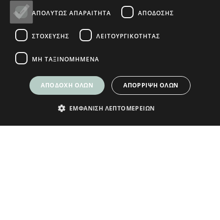
Ο ΛΟΓΑΡΙΑΣΜΟΣ ΜΟΥ
ΑΠΟΛΎΤΩΣ ΑΠΑΡΑΊΤΗΤΑ
ΑΠΌΔΟΣΗΣ
Ο Λογαριασμός μου
ΣΤΌΧΕΥΣΗΣ
ΛΕΙΤΟΥΡΓΙΚΌΤΗΤΑΣ
Τρόποι Παραγγελίας
Τρόποι Αποστολής
ΜΗ ΤΑΞΙΝΟΜΗΜΈΝΑ
Τρόποι Πληρωμής
ΑΠΟΔΟΧΉ ΌΛΩΝ
ΑΠΌΡΡΙΨΗ ΌΛΩΝ
ΕΜΦΆΝΙΣΗ ΛΕΠΤΟΜΕΡΕΙΏΝ
© Plikas Home 2026