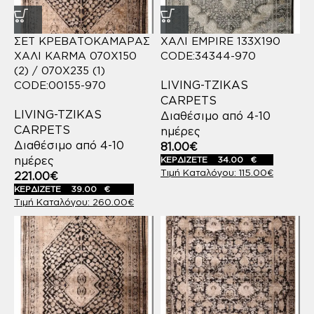
ΣΕΤ ΚΡΕΒΑΤΟΚΑΜΑΡΑΣ
ΧΑΛΙ EMPIRE 133X190
ΧΑΛΙ KARMA 070X150
CODE:34344-970
(2) / 070X235 (1)
LIVING-TZIKAS
CODE:00155-970
CARPETS
LIVING-TZIKAS
Διαθέσιμο από 4-10
CARPETS
ημέρες
Διαθέσιμο από 4-10
81.00
€
ημέρες
ΚΕΡΔΙΖΕΤΕ
34.00
€
115.00
€
221.00
€
ΚΕΡΔΙΖΕΤΕ
39.00
€
260.00
€