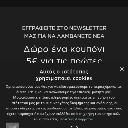
ΕΓΓΡΑΦΕΙΤΕ ΣΤΟ NEWSLETTER
ΜΑΣ ΓΙΑ ΝΑ ΛΑΜΒΑΝΕΤΕ ΝΕΑ
Δώρο ένα κουπόνι
5€ για τις πρώτες
×
αγορές σας άνω
Αυτός ο ιστότοπος
χρησιμοποιεί cookies
των 70€
Χρησιμοποιούμε cookies για να εξατομικεύσουμε το περιεχόμενο, τις
διαφημίσεις και να αναλύσουμε την επισκεψιμότητά μας.
Γίνετε οι πρώτοι που θα μάθετε για τις
Μοιραζόμαστε επίσης πληροφορίες σχετικά με τη χρήση του
ιστότοπού μας με τους συνεργάτες διαφήμισης και ανάλυσης, οι
τελευταίες μας τάσεις και θα λάβετε
οποίοι ενδέχεται να τις συνδυάσουν με άλλες πληροφορίες που τους
αποκλειστικές προσφορές.
έχετε παράσχει ή που έχουν συλλέξει από τη χρήση των υπηρεσιών
τους από εσάς.
Πολιτική Απορρήτου