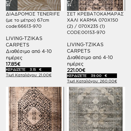
ΔΙΑΔΡΟΜΟΣ TENERIFE
ΣΕΤ ΚΡΕΒΑΤΟΚΑΜΑΡΑΣ
(με το μέτρο) 67cm
ΧΑΛΙ KARMA 070X150
code:66613-970
(2) / 070X235 (1)
CODE:00153-970
LIVING-TZIKAS
LIVING-TZIKAS
CARPETS
CARPETS
Διαθέσιμο από 4-10
Διαθέσιμο από 4-10
ημέρες
ημέρες
17.85
€
ΚΕΡΔΙΖΕΤΕ
3.15
€
221.00
€
21.00
€
ΚΕΡΔΙΖΕΤΕ
39.00
€
260.00
€