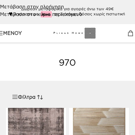
Μετάβαση στην πλοήγηση
Δωρεάν μεταφορικά για αγορές άνω των 49€
Μετάβαση στο κύριο περιεχόμενο
🖤
Αγόρασε με
σε 3 άτοκες δόσεις χωρίς πιστωτική
ΜΕΝΟΎ
Αρχική σελίδα
/
Προϊόν ΧΡΩΜΑ
/
970
970
Φίλτρα