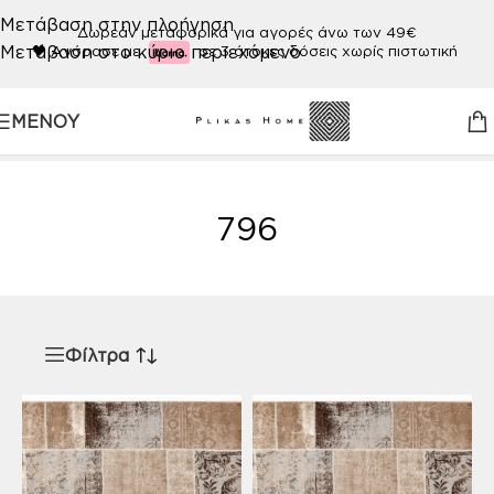
Μετάβαση στην πλοήγηση
Δωρεάν μεταφορικά για αγορές άνω των 49€
Μετάβαση στο κύριο περιεχόμενο
🖤
Αγόρασε με
σε 3 άτοκες δόσεις χωρίς πιστωτική
ΜΕΝΟΎ
Αρχική σελίδα
/
Προϊόν ΧΡΩΜΑ
/
796
796
Φίλτρα