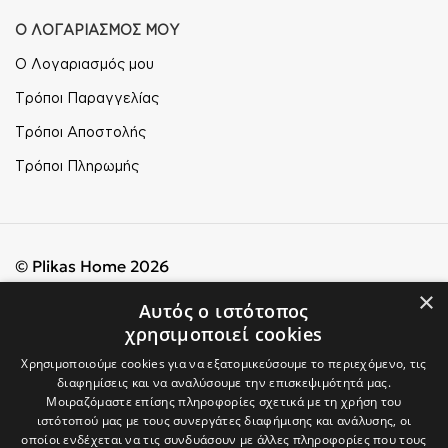
Ο ΛΟΓΑΡΙΑΣΜΟΣ ΜΟΥ
Ο Λογαριασμός μου
Τρόποι Παραγγελίας
Τρόποι Αποστολής
Τρόποι Πληρωμής
© Plikas Home 2026
×
Αυτός ο ιστότοπος
χρησιμοποιεί cookies
Χρησιμοποιούμε cookies για να εξατομικεύσουμε το περιεχόμενο, τις
διαφημίσεις και να αναλύσουμε την επισκεψιμότητά μας.
Μοιραζόμαστε επίσης πληροφορίες σχετικά με τη χρήση του
ιστότοπού μας με τους συνεργάτες διαφήμισης και ανάλυσης, οι
οποίοι ενδέχεται να τις συνδυάσουν με άλλες πληροφορίες που τους