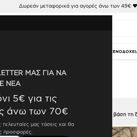
Δωρεάν μεταφορικά για αγορές άνω των 49€ 
Ι
ΚΟΥΖΙΝΑ-ΤΡΑΠΕΖΑΡΙΑ
ΜΠΑΝΙΟ
ΓΑΜΟΣ
ΧΑΛΙΑ
ΞΕΝΟΔΟΧΕΙ
ETTER ΜΑΣ ΓΙΑ ΝΑ
70
Ε ΝΕΑ
ι 5€ για τις
ς άνω των 70€
η
9
12
18
24
ς τελευταίες μας τάσεις και θα
ς προσφορές.