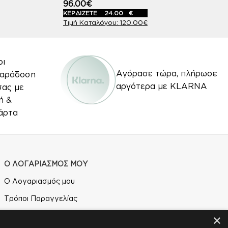
96.00
€
ΚΕΡΔΙΖΕΤΕ
24.00
€
120.00
€
οι
Αγόρασε τώρα, πλήρωσε
Παράδοση
αργότερα με KLARNA
σας με
ή &
άρτα
Ο ΛΟΓΑΡΙΑΣΜΟΣ ΜΟΥ
Ο Λογαριασμός μου
Τρόποι Παραγγελίας
Τρόποι Αποστολής
×