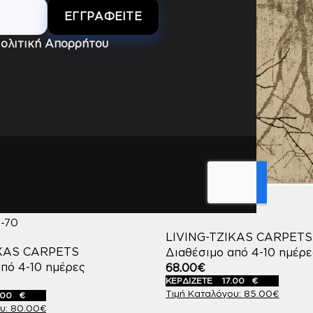
ολιτική Απορρήτου
 ΧΑΛΙ ALPINO ROUND
ΧΑΛΙ SKY 133X190
CODE:10044-70
-70
LIVING-TZIKAS CARPETS
IKAS CARPETS
Διαθέσιμο από 4-10 ημέρε
πό 4-10 ημέρες
68.00
€
ΚΕΡΔΙΖΕΤΕ
17.00
€
85.00
€
.00
€
80.00
€