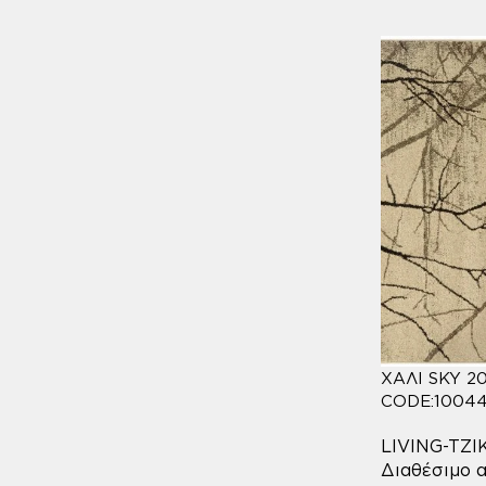
ΧΑΛΙ SKY 2
CODE:10044
LIVING-TZ
Διαθέσιμο α