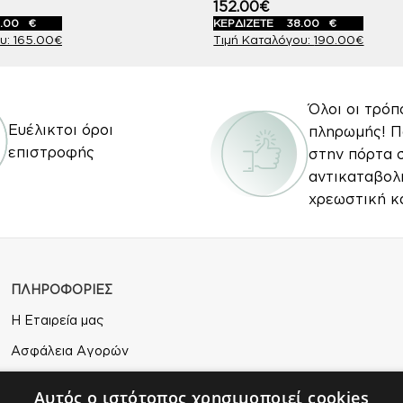
152.00
€
.00
€
ΚΕΡΔΙΖΕΤΕ
38.00
€
165.00
€
190.00
€
Όλοι οι τρόπ
Ευέλικτοι όροι
πληρωμής! 
επιστροφής
στην πόρτα 
αντικαταβολ
χρεωστική κ
ΠΛΗΡΟΦΟΡΙΕΣ
Η Εταιρεία μας
Ασφάλεια Αγορών
Άδεια Χρήσης
Αυτός ο ιστότοπος χρησιμοποιεί cookies