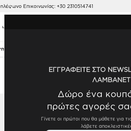
ηλέφωνο Επικοινωνίας:
+30 2310514741
ΥΠΝΟΔΩΜΑΤΙΟ
ΠΑΙΔΙΚΟ ΔΩΜΑΤΙΟ
ΒΡΕΦΙΚΟ ΔΩΜΑΤΙΟ
ΣΑΛΟΝ
Αρχική σελίδα
/
Προϊόν ΧΡΩΜΑ
/
70
ΕΓΓΡΑΦΕΙΤΕ ΣΤΟ NEWSL
ΛΑΜΒΑΝΕΤ
Δώρο ένα κουπόν
πρώτες αγορές σα
ΔΙΑΘΕΣΙΜΌΤΗΤΑ
Εμφάνισ
Γίνετε οι πρώτοι που θα μάθετε για τι
Διαθέσιμο από 4-10 ημέρες
6
λάβετε αποκλειστικέ