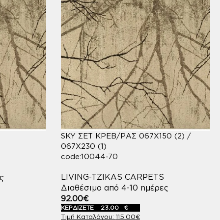
SKY ΣΕΤ ΚΡΕΒ/ΡΑΣ 067X150 (2) /
067X230 (1)
code:10044-70
LIVING-TZIKAS CARPETS
ς
Διαθέσιμο από 4-10 ημέρες
92.00
€
ΚΕΡΔΙΖΕΤΕ
23.00
€
115.00
€