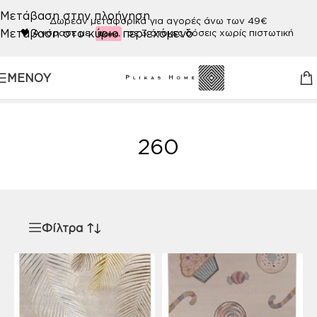
Μετάβαση στην πλοήγηση
Δωρεάν μεταφορικά για αγορές άνω των 49€
Μετάβαση στο κύριο περιεχόμενο
🖤
Αγόρασε με
σε 3 άτοκες δόσεις χωρίς πιστωτική
ΜΕΝΟΎ
Αρχική σελίδα
/
Προϊόν ΧΡΩΜΑ
/
260
260
Φίλτρα