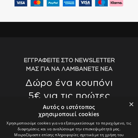
ΕΓΓΡΑΦΕΙΤΕ ΣΤΟ NEWSLETTER
ΜΑΣ ΓΙΑ ΝΑ ΛΑΜΒΑΝΕΤΕ ΝΕΑ
Δώρο ένα κουπόνι
5€ για τις πρώτες
×
αγορές σας άνω
Αυτός ο ιστότοπος
χρησιμοποιεί cookies
των 70€
Χρησιμοποιούμε cookies για να εξατομικεύσουμε το περιεχόμενο, τις
διαφημίσεις και να αναλύσουμε την επισκεψιμότητά μας.
Γίνετε οι πρώτοι που θα μάθετε για τις
Μοιραζόμαστε επίσης πληροφορίες σχετικά με τη χρήση του