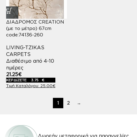
ΔΙΑΔΡΟΜΟΣ CREATION
(με το μέτρο) 67cm
code:74136-260
LIVING-TZIKAS
CARPETS
Διαθέσιμο από 4-10
ημέρες
21.25
€
ΚΕΡΔΙΖΕΤΕ
3.75
€
25.00
€
1
2
→
Δωρεάν μεταφορικά για παραγγελίες