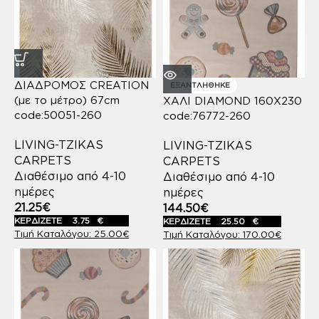
ΔΙΑΔΡΟΜΟΣ CREATION
ΕΞΑΝΤΛΉΘΗΚΕ
(με το μέτρο) 67cm
ΧΑΛΙ DIAMOND 160X230
code:50051-260
code:76772-260
LIVING-TZIKAS
LIVING-TZIKAS
CARPETS
CARPETS
Διαθέσιμο από 4-10
Διαθέσιμο από 4-10
ημέρες
ημέρες
21.25
€
144.50
€
ΚΕΡΔΙΖΕΤΕ
3.75
€
ΚΕΡΔΙΖΕΤΕ
25.50
€
25.00
€
170.00
€