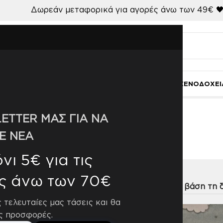
Δωρεάν μεταφορικά για αγορές άνω των 49€ 
Ι
ΚΟΥΖΙΝΑ-ΤΡΑΠΕΖΑΡΙΑ
ΜΠΑΝΙΟ
ΓΑΜΟΣ
ΧΑΛΙΑ
ΞΕΝΟΔΟΧΕΙ
ETTER ΜΑΣ ΓΙΑ ΝΑ
240
Ε ΝΕΑ
ι 5€ για τις
ς άνω των 70€
η
9
12
18
24
ς τελευταίες μας τάσεις και θα
ς προσφορές.