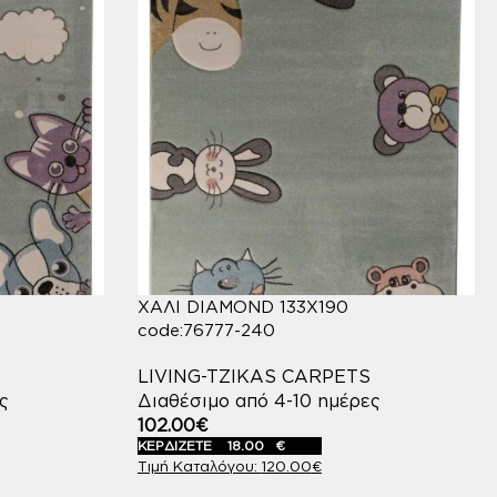
ΧΑΛΙ DIAMOND 133X190
code:76777-240
LIVING-TZIKAS CARPETS
ς
Διαθέσιμο από 4-10 ημέρες
102.00
€
ΚΕΡΔΙΖΕΤΕ
18.00
€
120.00
€