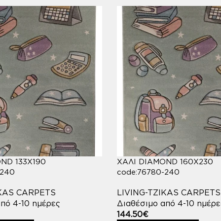
ND 133X190
ΧΑΛΙ DIAMOND 160X230
-240
code:76780-240
IKAS CARPETS
LIVING-TZIKAS CARPETS
πό 4-10 ημέρες
Διαθέσιμο από 4-10 ημέρε
144.50
€