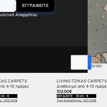
ολιτική Απορρήτου
OND 200X250
ΧΑΛΙ DIAMOND 133X190
-240
code:76776-240
IKAS CARPETS
LIVING-TZIKAS CARPETS
πό 4-10 ημέρες
Διαθέσιμο από 4-10 ημέρε
102.00
€
.50
€
ΚΕΡΔΙΖΕΤΕ
18.00
€
230.00
€
120.00
€