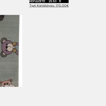
ΚΕΡΔΙΖΕΤΕ
25.50
€
170.00
€