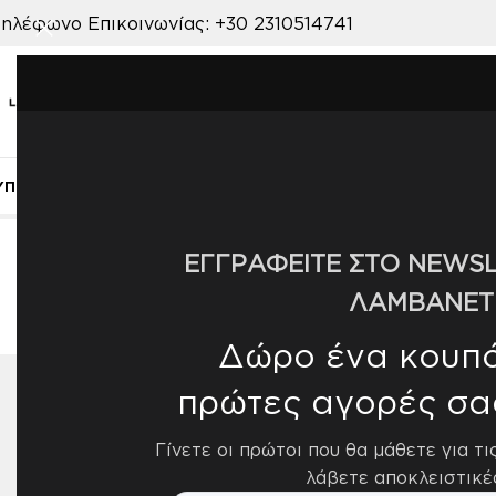
ηλέφωνο Επικοινωνίας:
+30 2310514741
ΥΠΝΟΔΩΜΑΤΙΟ
ΠΑΙΔΙΚΟ ΔΩΜΑΤΙΟ
ΒΡΕΦΙΚΟ ΔΩΜΑΤΙΟ
ΣΑΛΟΝ
Αρχική σελίδα
/
Προϊόν ΧΡΩΜΑ
/
240
ΕΓΓΡΑΦΕΙΤΕ ΣΤΟ NEWSL
ΛΑΜΒΑΝΕΤ
Δώρο ένα κουπόν
πρώτες αγορές σα
ΔΙΑΘΕΣΙΜΌΤΗΤΑ
Εμφάνισ
Γίνετε οι πρώτοι που θα μάθετε για τι
Διαθέσιμο από 4-10 ημέρες
8
λάβετε αποκλειστικέ