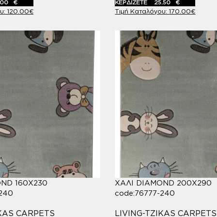
.00
€
ΚΕΡΔΙΖΕΤΕ
25.50
€
120.00
€
170.00
€
OND 160X230
ΧΑΛΙ DIAMOND 200X290
-240
code:76777-240
IKAS CARPETS
LIVING-TZIKAS CARPETS