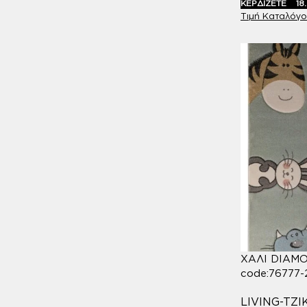
ΚΕΡΔΙΖΕΤΕ
18
ΧΑΛΙ DIAM
code:76777
LIVING-TZ