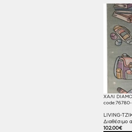
ΧΑΛΙ DIAMO
code:76780
LIVING-TZ
Διαθέσιμο α
102.00
€