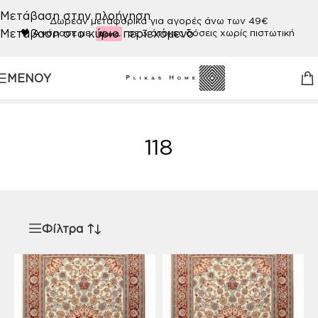
Μετάβαση στην πλοήγηση
Δωρεάν μεταφορικά για αγορές άνω των 49€
Μετάβαση στο κύριο περιεχόμενο
🖤
Αγόρασε με
σε 3 άτοκες δόσεις χωρίς πιστωτική
ΜΕΝΟΎ
Αρχική σελίδα
/
Προϊόν ΧΡΩΜΑ
/
118
118
Φίλτρα