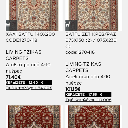
ΧΑΛΙ BATTU 140X200
BATTU ΣΕΤ ΚΡΕΒ/ΡΑΣ
CODE:1270-118
075Χ150 (2) / 075Χ230
(1)
LIVING-TZIKAS
code:1270-118
CARPETS
LIVING-TZIKAS
Διαθέσιμο από 4-10
CARPETS
ημέρες
Διαθέσιμο από 4-10
71.40
€
ημέρες
ΚΕΡΔΙΖΕΤΕ
12.60
€
84.00
€
101.15
€
ΚΕΡΔΙΖΕΤΕ
17.85
€
119.00
€