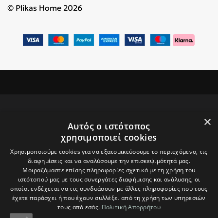
© Plikas Home 2026
×
Αυτός ο ιστότοπος
ΕΓΓΡΑΦΕΙΤΕ ΣΤΟ NEWSLETTER
χρησιμοποιεί cookies
ΜΑΣ ΓΙΑ ΝΑ ΛΑΜΒΑΝΕΤΕ ΝΕΑ
Χρησιμοποιούμε cookies για να εξατομικεύσουμε το περιεχόμενο, τις
διαφημίσεις και να αναλύσουμε την επισκεψιμότητά μας.
Δώρο ένα κουπόνι
Μοιραζόμαστε επίσης πληροφορίες σχετικά με τη χρήση του
ιστότοπού μας με τους συνεργάτες διαφήμισης και ανάλυσης, οι
5€ για τις πρώτες
οποίοι ενδέχεται να τις συνδυάσουν με άλλες πληροφορίες που τους
έχετε παράσχει ή που έχουν συλλέξει από τη χρήση των υπηρεσιών
αγορές σας άνω
τους από εσάς.
Πολιτική Απορρήτου