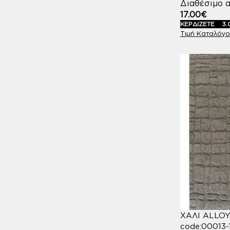
Διαθέσιμο α
17.00
€
ΚΕΡΔΙΖΕΤΕ
3.
ΧΑΛΙ ALLO
code:00013-