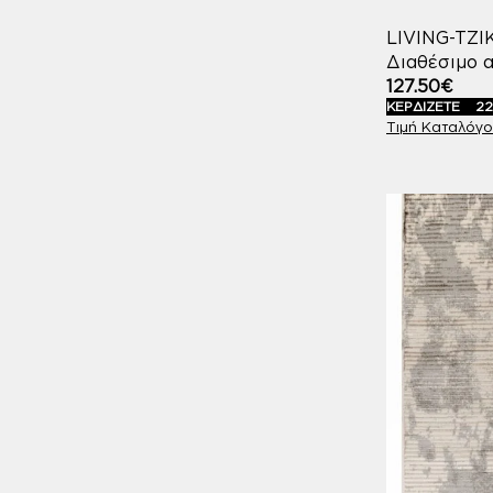
LIVING-TZ
Διαθέσιμο α
127.50
€
ΚΕΡΔΙΖΕΤΕ
22