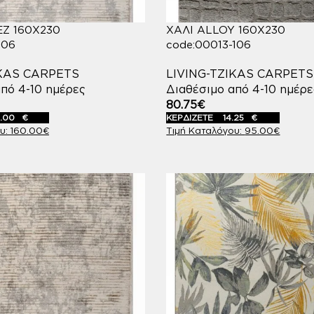
Z 160X230
ΧΑΛΙ ALLOY 160X230
106
code:00013-106
IKAS CARPETS
LIVING-TZIKAS CARPETS
πό 4-10 ημέρες
Διαθέσιμο από 4-10 ημέρε
80.75
€
.00
€
ΚΕΡΔΙΖΕΤΕ
14.25
€
160.00
€
95.00
€