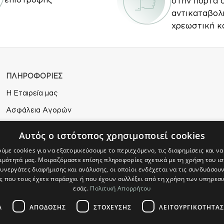
στην πόρτα 
αντικαταβολ
χρεωστική κ
ΠΛΗΡΟΦΟΡΙΕΣ
Η Εταιρεία μας
Ασφάλεια Αγορών
Άδεια Χρήσης
Αυτός ο ιστότοπος χρησιμοποιεί cookies
Πολιτική Απορρήτου
ύμε cookies για να εξατομικεύσουμε το περιεχόμενο, τις διαφημίσεις και ν
ιμότητά μας. Μοιραζόμαστε επίσης πληροφορίες σχετικά με τη χρήση του ι
Επιστροφές
συνεργάτες διαφήμισης και ανάλυσης, οι οποίοι ενδέχεται να τις συνδυάσουν
 που τους έχετε παράσχει ή που έχουν συλλέξει από τη χρήση των υπηρεσ
εσάς.
Πολιτική Απορρήτου
Α
ΑΠΌΔΟΣΗΣ
ΣΤΌΧΕΥΣΗΣ
ΛΕΙΤΟΥΡΓΙΚΌΤΗΤΑΣ