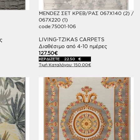
MENDEZ ΣΕΤ ΚΡΕΒ/ΡΑΣ 067X140 (2) /
067X220 (1)
code:75001-106
LIVING-TZIKAS CARPETS
ς
Διαθέσιμο από 4-10 ημέρες
127.50
€
ΚΕΡΔΙΖΕΤΕ
22.50
€
150.00
€