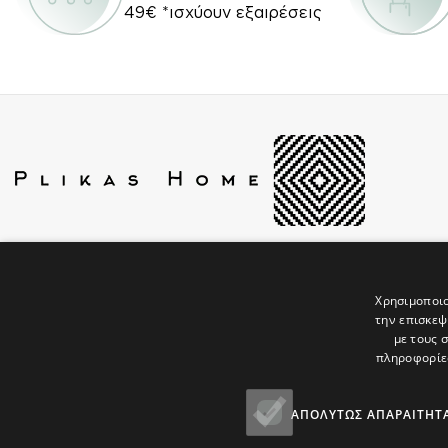
49€ *ισχύουν εξαιρέσεις
Βασιλέως Ηρακλείου 2 & Ουγκώ Βίκτωρος 14,
Θεσσαλονίκη 546 25
Χρησιμοποιο
Τηλέφωνο: 2310514741
την επισκεψ
Email: sales@plikashome.gr
με τους 
πληροφορίες
ΑΠΟΛΎΤΩΣ ΑΠΑΡΑΊΤΗΤ