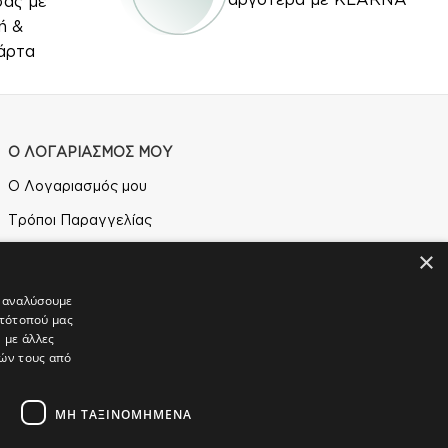
σας με
ή &
άρτα
Ο ΛΟΓΑΡΙΑΣΜΟΣ ΜΟΥ
Ο Λογαριασμός μου
Τρόποι Παραγγελίας
Τρόποι Αποστολής
×
Τρόποι Πληρωμής
α αναλύσουμε
στότοπού μας
 με άλλες
ιών τους από
ΜΗ ΤΑΞΙΝΟΜΗΜΈΝΑ