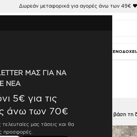
Δωρεάν μεταφορικά για αγορές άνω των 49€ 
Ι
ΚΟΥΖΙΝΑ-ΤΡΑΠΕΖΑΡΙΑ
ΜΠΑΝΙΟ
ΓΑΜΟΣ
ΧΑΛΙΑ
ΞΕΝΟΔΟΧΕΙ
ETTER ΜΑΣ ΓΙΑ ΝΑ
106
Ε ΝΕΑ
ι 5€ για τις
ς άνω των 70€
η
9
12
18
24
ς τελευταίες μας τάσεις και θα
ς προσφορές.