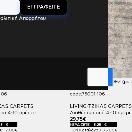
ολιτική Απορρήτου
ALLOY (με το μέτρο)
ΔΙΑΔΡΟΜΟΣ MENDEZ (με τ
80cm
106
code:75001-106
IKAS CARPETS
LIVING-TZIKAS CARPETS
πό 4-10 ημέρες
Διαθέσιμο από 4-10 ημέρε
29.75
€
55
€
ΚΕΡΔΙΖΕΤΕ
5.25
€
17.00
€
35.00
€