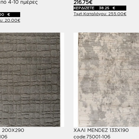
πό 4-10 ημέρες
216.75
€
ΚΕΡΔΙΖΕΤΕ
38.25
€
255.00
€
00
€
20.00
€
Y 200X290
ΧΑΛΙ MENDEZ 133X190
106
code:75001-106