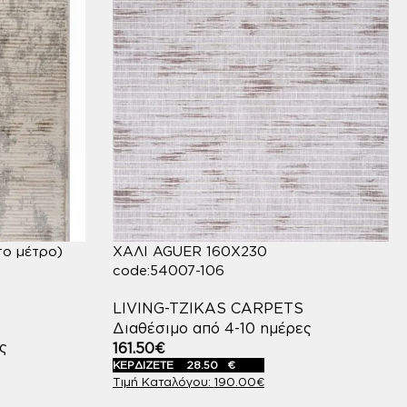
ο μέτρο)
ΧΑΛΙ AGUER 160X230
code:54007-106
LIVING-TZIKAS CARPETS
Διαθέσιμο από 4-10 ημέρες
ς
161.50
€
ΚΕΡΔΙΖΕΤΕ
28.50
€
190.00
€