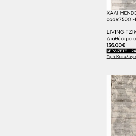
ΧΑΛΙ MENDE
code:75001-
LIVING-TZ
Διαθέσιμο α
136.00
€
ΚΕΡΔΙΖΕΤΕ
24