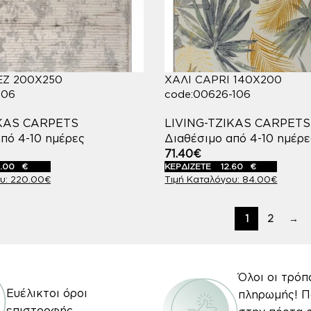
EZ 200X250
ΧΑΛΙ CAPRI 140X200
106
code:00626-106
IKAS CARPETS
LIVING-TZIKAS CARPETS
πό 4-10 ημέρες
Διαθέσιμο από 4-10 ημέρε
71.40
€
.00
€
ΚΕΡΔΙΖΕΤΕ
12.60
€
220.00
€
84.00
€
1
2
→
Όλοι οι τρόπ
Ευέλικτοι όροι
πληρωμής! 
επιστροφής