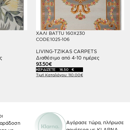
ΧΑΛΙ BATTU 160X230
CODE:1025-106
LIVING-TZIKAS CARPETS
ς
Διαθέσιμο από 4-10 ημέρες
93.50
€
ΚΕΡΔΙΖΕΤΕ
16.50
€
110.00
€
οι
Αγόρασε τώρα, πλήρωσε
Παράδοση
αργότερα με KLARNA