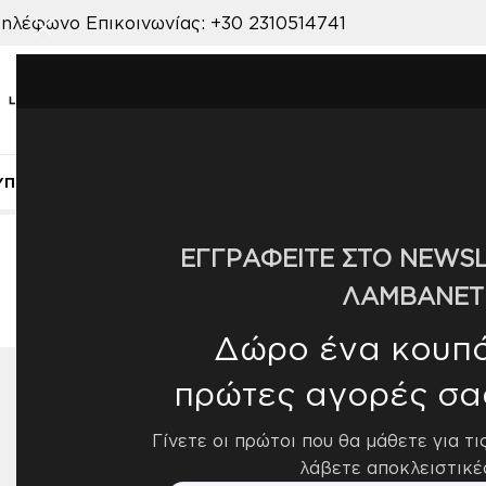
ηλέφωνο Επικοινωνίας:
+30 2310514741
ΥΠΝΟΔΩΜΑΤΙΟ
ΠΑΙΔΙΚΟ ΔΩΜΑΤΙΟ
ΒΡΕΦΙΚΟ ΔΩΜΑΤΙΟ
ΣΑΛΟΝ
Αρχική σελίδα
/
Προϊόν ΧΡΩΜΑ
/
106
ΕΓΓΡΑΦΕΙΤΕ ΣΤΟ NEWSL
ΛΑΜΒΑΝΕΤ
Δώρο ένα κουπόν
πρώτες αγορές σα
ΔΙΑΘΕΣΙΜΌΤΗΤΑ
Εμφάνισ
Γίνετε οι πρώτοι που θα μάθετε για τι
Διαθέσιμο από 4-10 ημέρες
25
λάβετε αποκλειστικέ