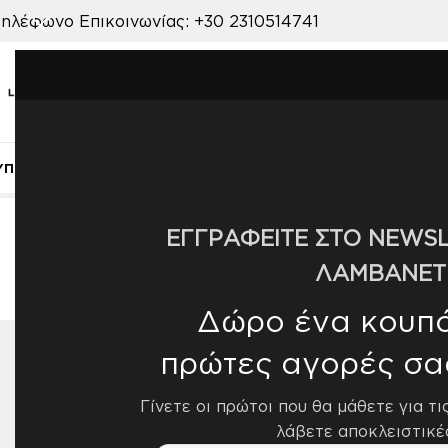
ηλέφωνο Επικοινωνίας:
+30 2310514741
ΥΠΝΟΔΩΜΑΤΙΟ
ΠΑΙΔΙΚΟ ΔΩΜΑΤΙΟ
ΒΡΕΦΙΚΟ ΔΩΜΑΤΙΟ
ΣΑΛΟΝ
Αρχική σελίδα
/
Προϊόν ΧΡΩΜΑ
/
098
ΕΓΓΡΑΦΕΙΤΕ ΣΤΟ NEWSL
ΛΑΜΒΑΝΕΤ
Δώρο ένα κουπόν
πρώτες αγορές σα
ΔΙΑΘΕΣΙΜΌΤΗΤΑ
Εμφάνισ
Γίνετε οι πρώτοι που θα μάθετε για τι
Διαθέσιμο από 4-10 ημέρες
5
λάβετε αποκλειστικέ