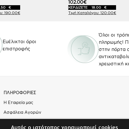
102.00
€
.50
€
ΚΕΡΔΙΖΕΤΕ
18.00
€
190.00
€
120.00
€
Όλοι οι τρόπ
Ευέλικτοι όροι
πληρωμής! 
επιστροφής
στην πόρτα 
αντικαταβολ
χρεωστική κ
ΠΛΗΡΟΦΟΡΙΕΣ
Η Εταιρεία μας
Ασφάλεια Αγορών
Άδεια Χρήσης
Αυτός ο ιστότοπος χρησιμοποιεί cookies