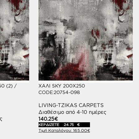
0 (2) /
ΧΑΛΙ SKY 200X250
CODE:20754-098
LIVING-TZIKAS CARPETS
Διαθέσιμο από 4-10 ημέρες
ς
140.25
€
ΚΕΡΔΙΖΕΤΕ
24.75
€
165.00
€