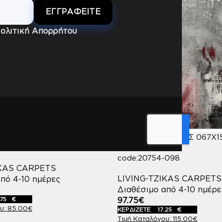
ολιτική Απορρήτου
3X190
SKY ΣΕΤ ΚΡΕΒ/ΡΑΣ 067X15
-098
067X230 (1)
code:20754-098
IKAS CARPETS
LIVING-TZIKAS CARPETS
πό 4-10 ημέρες
Διαθέσιμο από 4-10 ημέρε
.75
€
97.75
€
85.00
€
ΚΕΡΔΙΖΕΤΕ
17.25
€
115.00
€