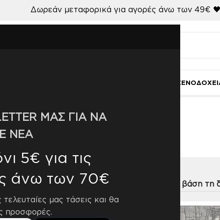
Δωρεάν μεταφορικά για αγορές άνω των 49€ 
Ι
ΚΟΥΖΙΝΑ-ΤΡΑΠΕΖΑΡΙΑ
ΜΠΑΝΙΟ
ΓΑΜΟΣ
ΧΑΛΙΑ
ΞΕΝΟΔΟΧΕΙ
ETTER ΜΑΣ ΓΙΑ ΝΑ
098
Ε ΝΕΑ
ι 5€ για τις
ς άνω των 70€
η
9
12
18
24
ς τελευταίες μας τάσεις και θα
ς προσφορές.