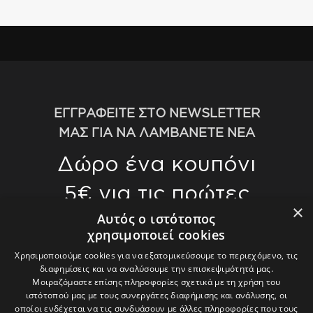
ΕΓΓΡΑΦΕΙΤΕ ΣΤΟ NEWSLETTER
ΜΑΣ ΓΙΑ ΝΑ ΛΑΜΒΑΝΕΤΕ ΝΕΑ
Δώρο ένα κουπόνι
5€ για τις πρώτες
×
αγορές σας άνω
Αυτός ο ιστότοπος
χρησιμοποιεί cookies
των 70€
Χρησιμοποιούμε cookies για να εξατομικεύσουμε το περιεχόμενο, τις
διαφημίσεις και να αναλύσουμε την επισκεψιμότητά μας.
Γίνετε οι πρώτοι που θα μάθετε για τις
Μοιραζόμαστε επίσης πληροφορίες σχετικά με τη χρήση του
ιστότοπού μας με τους συνεργάτες διαφήμισης και ανάλυσης, οι
τελευταίες μας τάσεις και θα λάβετε
οποίοι ενδέχεται να τις συνδυάσουν με άλλες πληροφορίες που τους
αποκλειστικές προσφορές.