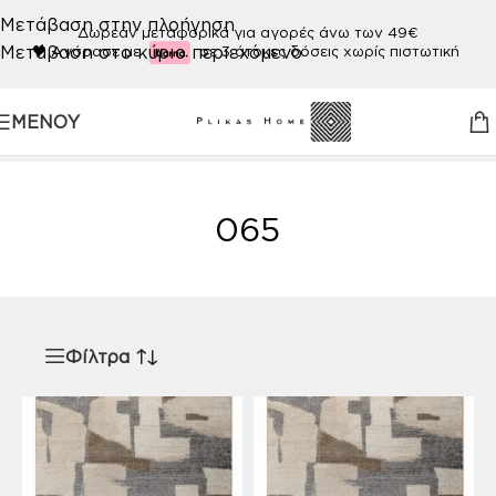
Μετάβαση στην πλοήγηση
Δωρεάν μεταφορικά για αγορές άνω των 49€
Μετάβαση στο κύριο περιεχόμενο
🖤
Αγόρασε με
σε 3 άτοκες δόσεις χωρίς πιστωτική
ΜΕΝΟΎ
Αρχική σελίδα
/
Προϊόν ΧΡΩΜΑ
/
065
065
Φίλτρα