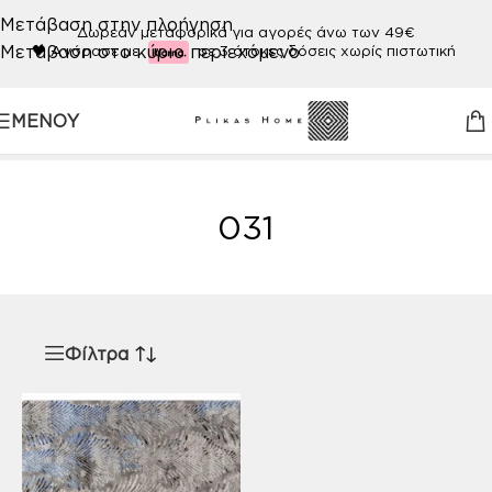
Μετάβαση στην πλοήγηση
Δωρεάν μεταφορικά για αγορές άνω των 49€
Μετάβαση στο κύριο περιεχόμενο
🖤
Αγόρασε με
σε 3 άτοκες δόσεις χωρίς πιστωτική
ΜΕΝΟΎ
Αρχική σελίδα
/
Προϊόν ΧΡΩΜΑ
/
031
031
Φίλτρα