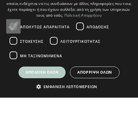
οποίοι ενδέχεται να τις συνδυάσουν με άλλες πληροφορίες που τους
έχετε παράσχει ή που έχουν συλλέξει από τη χρήση των υπηρεσιών
Ο ΛΟΓΑΡΙΑΣΜΟΣ ΜΟΥ
τους από εσάς.
Πολιτική Απορρήτου
Ο Λογαριασμός μου
ΑΠΟΛΎΤΩΣ ΑΠΑΡΑΊΤΗΤΑ
ΑΠΌΔΟΣΗΣ
Τρόποι Παραγγελίας
ΣΤΌΧΕΥΣΗΣ
ΛΕΙΤΟΥΡΓΙΚΌΤΗΤΑΣ
Τρόποι Αποστολής
Τρόποι Πληρωμής
ΜΗ ΤΑΞΙΝΟΜΗΜΈΝΑ
ΑΠΟΔΟΧΉ ΌΛΩΝ
ΑΠΌΡΡΙΨΗ ΌΛΩΝ
© Plikas Home 2026
ΕΜΦΆΝΙΣΗ ΛΕΠΤΟΜΕΡΕΙΏΝ