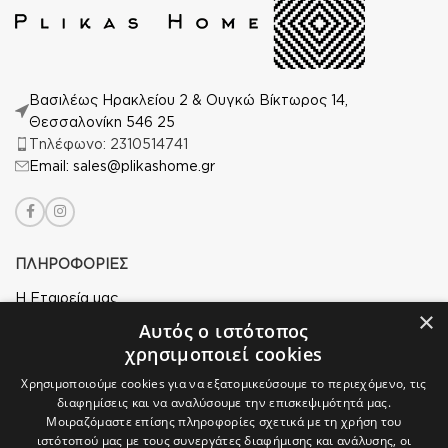
Βασιλέως Ηρακλείου 2 & Ουγκώ Βίκτωρος 14,
Θεσσαλονίκη 546 25
Τηλέφωνο: 2310514741
Email: sales@plikashome.gr
ΠΛΗΡΟΦΟΡΙΕΣ
Η Εταιρεία μας
×
Αυτός ο ιστότοπος
Ασφάλεια Αγορών
χρησιμοποιεί cookies
Άδεια Χρήσης
Χρησιμοποιούμε cookies για να εξατομικεύσουμε το περιεχόμενο, τις
Πολιτική Απορρήτου
διαφημίσεις και να αναλύσουμε την επισκεψιμότητά μας.
Μοιραζόμαστε επίσης πληροφορίες σχετικά με τη χρήση του
Επιστροφές
ιστότοπού μας με τους συνεργάτες διαφήμισης και ανάλυσης, οι