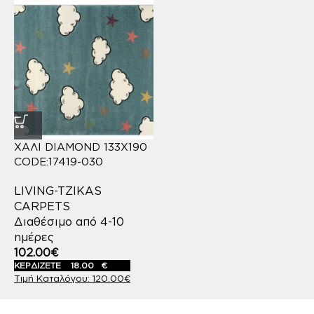
ΧΑΛΙ DIAMOND 133X190
CODE:17419-030
LIVING-TZIKAS
CARPETS
Διαθέσιμο από 4-10
ημέρες
102.00
€
ΚΕΡΔΙΖΕΤΕ
18.00
€
120.00
€