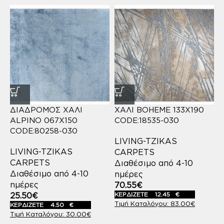
ΔΙΑΔΡΟΜΟΣ ΧΑΛΙ
ΧΑΛΙ BOHEME 133X190
ALPINO 067X150
CODE:18535-030
CODE:80258-030
LIVING-TZIKAS
LIVING-TZIKAS
CARPETS
CARPETS
Διαθέσιμο από 4-10
Διαθέσιμο από 4-10
ημέρες
ημέρες
70.55
€
25.50
€
ΚΕΡΔΙΖΕΤΕ
12.45
€
83.00
€
ΚΕΡΔΙΖΕΤΕ
4.50
€
30.00
€