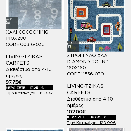
ΧΑΛΙ COCOONING
140X200
CODE:00316-030
ΣΤΡΟΓΓΥΛΟ ΧΑΛΙ
LIVING-TZIKAS
DIAMOND ROUND
CARPETS
160X160
Διαθέσιμο από 4-10
CODE:11556-030
ημέρες
97.75
€
LIVING-TZIKAS
ΚΕΡΔΙΖΕΤΕ
17.25
€
CARPETS
115.00
€
Διαθέσιμο από 4-10
ημέρες
102.00
€
ΚΕΡΔΙΖΕΤΕ
18.00
€
120.00
€