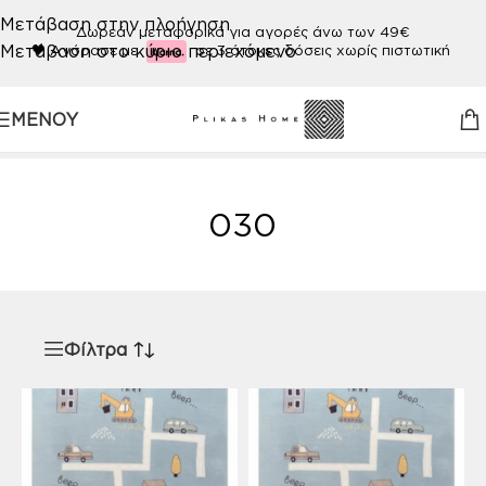
Μετάβαση στην πλοήγηση
Δωρεάν μεταφορικά για αγορές άνω των 49€
Μετάβαση στο κύριο περιεχόμενο
🖤
Αγόρασε με
σε 3 άτοκες δόσεις χωρίς πιστωτική
ΜΕΝΟΎ
Αρχική σελίδα
/
Προϊόν ΧΡΩΜΑ
/
030
030
Φίλτρα