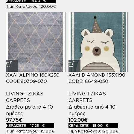
ΚΕΡΔΙΖΕΤΕ
18.00
€
120.00
€
ΧΑΛΙ ALPINO 160X230
ΧΑΛΙ DIAMOND 133X190
CODE:80309-030
CODE:18649-030
LIVING-TZIKAS
LIVING-TZIKAS
CARPETS
CARPETS
Διαθέσιμο από 4-10
Διαθέσιμο από 4-10
ημέρες
ημέρες
97.75
€
102.00
€
ΚΕΡΔΙΖΕΤΕ
17.25
€
ΚΕΡΔΙΖΕΤΕ
18.00
€
115.00
€
120.00
€