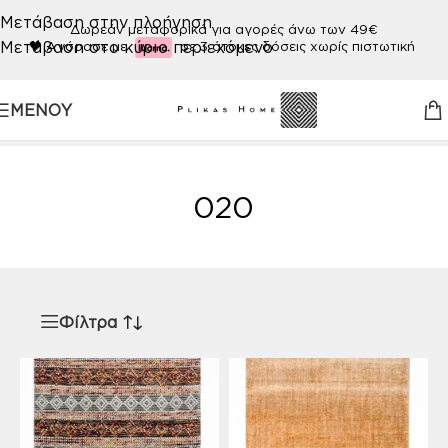
Μετάβαση στην πλοήγηση
Δωρεάν μεταφορικά για αγορές άνω των 49€
Μετάβαση στο κύριο περιεχόμενο
🖤
Αγόρασε με
σε 3 άτοκες δόσεις χωρίς πιστωτική
ΜΕΝΟΎ
Αρχική σελίδα
/
Προϊόν ΧΡΩΜΑ
/
020
020
Φίλτρα