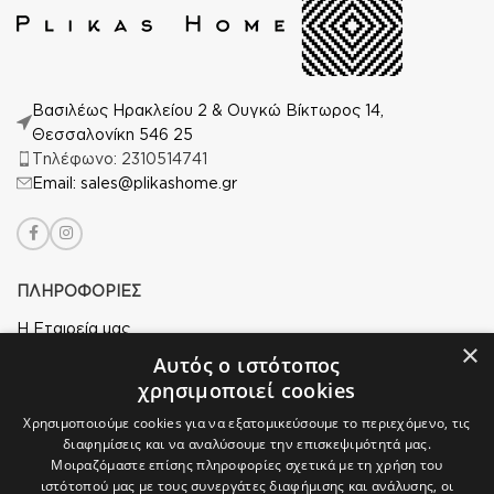
Βασιλέως Ηρακλείου 2 & Ουγκώ Βίκτωρος 14,
Θεσσαλονίκη 546 25
Τηλέφωνο: 2310514741
Email: sales@plikashome.gr
ΠΛΗΡΟΦΟΡΙΕΣ
Η Εταιρεία μας
×
Αυτός ο ιστότοπος
Ασφάλεια Αγορών
χρησιμοποιεί cookies
Άδεια Χρήσης
Χρησιμοποιούμε cookies για να εξατομικεύσουμε το περιεχόμενο, τις
Πολιτική Απορρήτου
διαφημίσεις και να αναλύσουμε την επισκεψιμότητά μας.
Μοιραζόμαστε επίσης πληροφορίες σχετικά με τη χρήση του
Επιστροφές
ιστότοπού μας με τους συνεργάτες διαφήμισης και ανάλυσης, οι