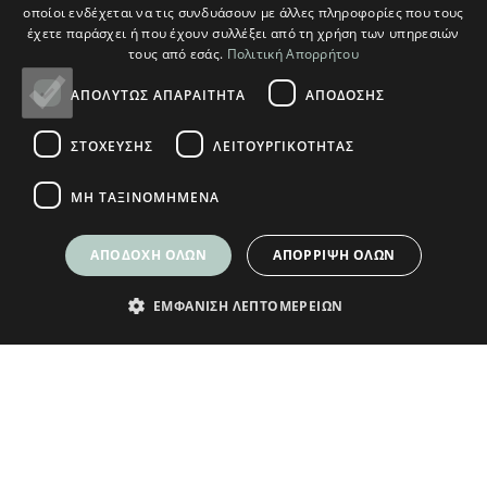
οποίοι ενδέχεται να τις συνδυάσουν με άλλες πληροφορίες που τους
έχετε παράσχει ή που έχουν συλλέξει από τη χρήση των υπηρεσιών
Ο ΛΟΓΑΡΙΑΣΜΟΣ ΜΟΥ
τους από εσάς.
Πολιτική Απορρήτου
Ο Λογαριασμός μου
ΑΠΟΛΎΤΩΣ ΑΠΑΡΑΊΤΗΤΑ
ΑΠΌΔΟΣΗΣ
Τρόποι Παραγγελίας
ΣΤΌΧΕΥΣΗΣ
ΛΕΙΤΟΥΡΓΙΚΌΤΗΤΑΣ
Τρόποι Αποστολής
Τρόποι Πληρωμής
ΜΗ ΤΑΞΙΝΟΜΗΜΈΝΑ
ΑΠΟΔΟΧΉ ΌΛΩΝ
ΑΠΌΡΡΙΨΗ ΌΛΩΝ
© Plikas Home 2026
ΕΜΦΆΝΙΣΗ ΛΕΠΤΟΜΕΡΕΙΏΝ