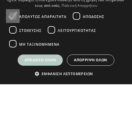
τους από εσάς.
Πολιτική Απορρήτου
© Plikas Home 2026
ΑΠΟΛΎΤΩΣ ΑΠΑΡΑΊΤΗΤΑ
ΑΠΌΔΟΣΗΣ
ΣΤΌΧΕΥΣΗΣ
ΛΕΙΤΟΥΡΓΙΚΌΤΗΤΑΣ
ΜΗ ΤΑΞΙΝΟΜΗΜΈΝΑ
ΑΠΟΔΟΧΉ ΌΛΩΝ
ΑΠΌΡΡΙΨΗ ΌΛΩΝ
ΕΜΦΆΝΙΣΗ ΛΕΠΤΟΜΕΡΕΙΏΝ
ΕΓΓΡΑΦΕΙΤΕ ΣΤΟ NEWSLETTER
ΜΑΣ ΓΙΑ ΝΑ ΛΑΜΒΑΝΕΤΕ ΝΕΑ
Δώρο ένα κουπόνι
5€ για τις πρώτες
αγορές σας άνω