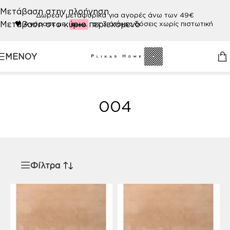
Μετάβαση στην πλοήγηση
Δωρεάν μεταφορικά για αγορές άνω των 49€
Μετάβαση στο κύριο περιεχόμενο
🖤
Αγόρασε με
σε 3 άτοκες δόσεις χωρίς πιστωτική
ΜΕΝΟΎ
Αρχική σελίδα
/
Προϊόν ΧΡΩΜΑ
/
004
004
Φίλτρα